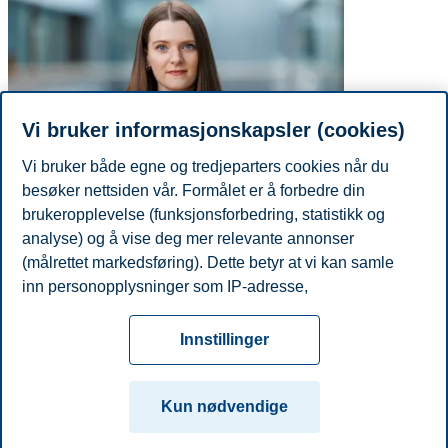
Vi bruker informasjonskapsler (cookies)
Vi bruker både egne og tredjeparters cookies når du
besøker nettsiden vår. Formålet er å forbedre din
brukeropplevelse (funksjonsforbedring, statistikk og
E-post
laura.a.aasheim@bi.no
analyse) og å vise deg mer relevante annonser
Akademisk grad
(målrettet markedsføring). Dette betyr at vi kan samle
År
Akademisk institusjon
Grad
inn personopplysninger som IP-adresse,
1900
NA
Other
nettleseraktivitet, lokasjon og brukerpreferanser. Utover
Personvern
Tilgjengelighetserklæring
Disclaimer
Si
cookies som er nødvendige for at nettsiden skal
Cookies
Innstillinger
fungere, kan du enten godta alle eller tilpasse ditt
fra
Beredskap
Kontakt oss
samtykke ved å endre innstillinger.
Campus:
Kun nødvendige
Les mer om våre informasjonskapsler, hvilke
Oslo
Bergen
Trondheim
Stavanger