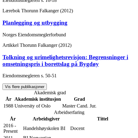
Eiendomsmegleren
s. 16-18
Lærebok
Thorunn Falkanger (2012)
Planlegging og utbygging
Norges Eiendomsmeglerforbund
Artikkel
Thorunn Falkanger (2012)
Tolkning og urimelighetsrevisjon: Begrensninger i
omsetningspris i borettslag på Bygdøy
Eiendomsmegleren
s. 50-51
Vis flere publikasjoner
Akademisk grad
År
Akademisk institusjon
Grad
1988
University of Oslo
Master Cand. Jur.
Arbeidserfaring
År
Arbeidsgiver
Tittel
2016 -
Handelshøyskolen BI
Docent
Present
2011 -
BI Norwegian