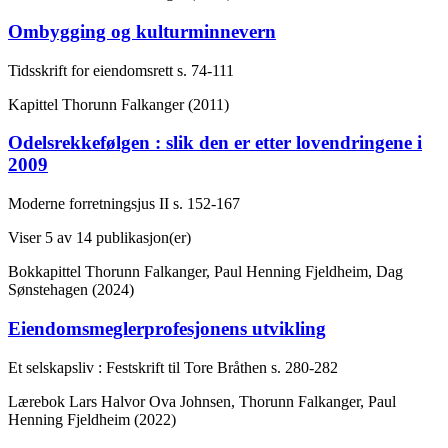
Ombygging og kulturminnevern
Tidsskrift for eiendomsrett
s. 74-111
Kapittel
Thorunn Falkanger (2011)
Odelsrekkefølgen : slik den er etter lovendringene i
2009
Moderne forretningsjus II
s. 152-167
Viser
5
av 14 publikasjon(er)
Bokkapittel
Thorunn Falkanger, Paul Henning Fjeldheim, Dag
Sønstehagen (2024)
Eiendomsmeglerprofesjonens utvikling
Et selskapsliv : Festskrift til Tore Bråthen
s. 280-282
Lærebok
Lars Halvor Ova Johnsen, Thorunn Falkanger, Paul
Henning Fjeldheim (2022)