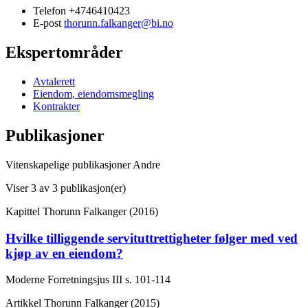
Telefon
+4746410423
E-post
thorunn.falkanger@bi.no
Ekspertområder
Avtalerett
Eiendom, eiendomsmegling
Kontrakter
Publikasjoner
Vitenskapelige publikasjoner
Andre
Viser
3
av 3 publikasjon(er)
Kapittel
Thorunn Falkanger (2016)
Hvilke tilliggende servituttrettigheter følger med ved
kjøp av en eiendom?
Moderne Forretningsjus III
s. 101-114
Artikkel
Thorunn Falkanger (2015)