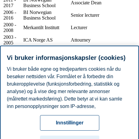
Associate Dean
2017
Business School
2006 -
BI Norwegian
Senior lecturer
2016
Business School
2000 -
Merkantilt Institutt
Lecturer
2008
2003 -
ICA Norge AS
Attourney
2005
1997 -
Advokatfirmaet Wahl
Attourney
1999
and Nøkleby
Vi bruker informasjonskapsler (cookies)
1994 -
Ministry of Justice
Adviser
1997
Vi bruker både egne og tredjeparters cookies når du
1991 -
Avokatene Meedby
besøker nettsiden vår. Formålet er å forbedre din
Attourney
1993
and Leistad
brukeropplevelse (funksjonsforbedring, statistikk og
1989 -
Dommerfullmektig/konstituert
Ministry of Justice
analyse) og å vise deg mer relevante annonser
1991
sorenskriver i Alta
(målrettet markedsføring). Dette betyr at vi kan samle
1988 -
Statkraft
Executive Officer
1989
inn personopplysninger som IP-adresse,
Vis / skjul ( 8 )
nettleseraktivitet, lokasjon og brukerpreferanser. Utover
Personvern
Tilgjengelighetserklæring
Disclaimer
Si
cookies som er nødvendige for at nettsiden skal
Cookies
Innstillinger
fungere, kan du enten godta alle eller tilpasse ditt
fra
Beredskap
Kontakt oss
samtykke ved å endre innstillinger.