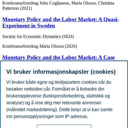
Konferanseforedrag
John Coglianese, Maria Olsson, Christina
Patterson (2021)
Monetary Policy and the Labor Market: A Quasi-
Experiment in Sweden
Society for Economic Dynamics (SED)
Konferanseforedrag
Maria Olsson (2020)
Monetary Policy and the Labor Market: A Case
Study from Sweden
Vi bruker informasjonskapsler (cookies)
Junior Macro Breakfast Club
Vi bruker både egne og tredjeparters cookies når du
Vis flere publikasjoner
besøker nettsiden vår. Formålet er å forbedre din
Akademisk grad
brukeropplevelse (funksjonsforbedring, statistikk og
År
Akademisk institusjon
Grad
2020
Uppsala University
PhD
analyse) og å vise deg mer relevante annonser
Arbeidserfaring
(målrettet markedsføring). Dette betyr at vi kan samle
År
Arbeidsgiver
Tittel
inn personopplysninger som IP-adresse,
2020 - Present
BI Norwegian Business School
Assistant Professor
nettleseraktivitet, lokasjon og brukerpreferanser. Utover