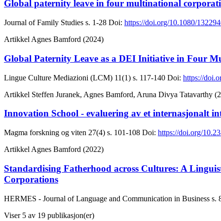
Global paternity leave in four multinational corporati
Journal of Family Studies
s. 1-28
Doi:
https://doi.org/10.1080/1322
Artikkel
Agnes Bamford (2024)
Global Paternity Leave as a DEI Initiative in Four M
Lingue Culture Mediazioni (LCM)
11(1)
s. 117-140
Doi:
https://doi
Artikkel
Steffen Juranek, Agnes Bamford, Aruna Divya Tatavarthy (
Innovation School - evaluering av et internasjonalt in
Magma forskning og viten
27(4)
s. 101-108
Doi:
https://doi.org/10
Artikkel
Agnes Bamford (2022)
Standardising Fatherhood across Cultures: A Lingui
Corporations
HERMES - Journal of Language and Communication in Business
s.
Viser
5
av 19 publikasjon(er)