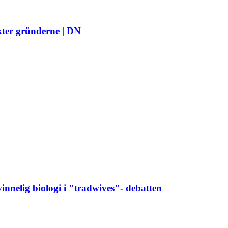
kter gründerne | DN
vinnelig biologi i "tradwives"- debatten