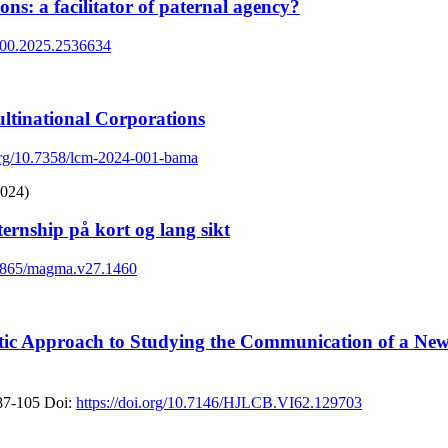
ons: a facilitator of paternal agency?
9400.2025.2536634
ultinational Corporations
.org/10.7358/lcm-2024-001-bama
2024)
ternship på kort og lang sikt
.23865/magma.v27.1460
stic Approach to Studying the Communication of a Ne
 87-105
Doi:
https://doi.org/10.7146/HJLCB.VI62.129703