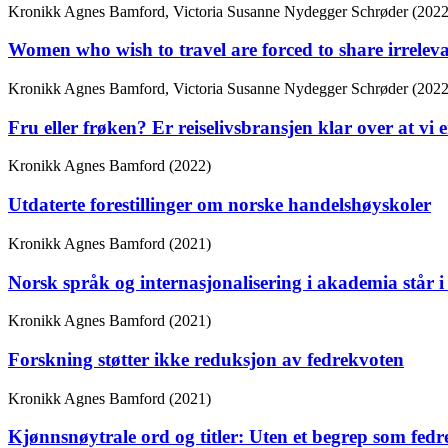
Kronikk
Agnes Bamford, Victoria Susanne Nydegger Schrøder (2022
Women who wish to travel are forced to share irrelevan
Kronikk
Agnes Bamford, Victoria Susanne Nydegger Schrøder (2022
Fru eller frøken? Er reiselivsbransjen klar over at vi 
Kronikk
Agnes Bamford (2022)
Utdaterte forestillinger om norske handelshøyskoler
Kronikk
Agnes Bamford (2021)
Norsk språk og inter­nasjonal­isering i akademia står i 
Kronikk
Agnes Bamford (2021)
Forskning støtter ikke reduksjon av fedrekvoten
Kronikk
Agnes Bamford (2021)
Kjønnsnøytrale ord og titler: Uten et begrep som fedre