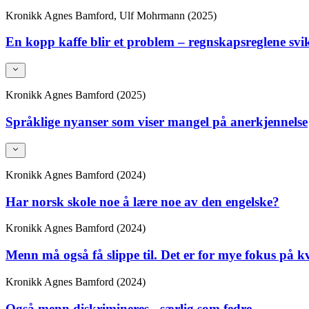
Kronikk
Agnes Bamford, Ulf Mohrmann (2025)
En kopp kaffe blir et problem – regnskapsreglene svi
Kronikk
Agnes Bamford (2025)
Språklige nyanser som viser mangel på anerkjennelse
Kronikk
Agnes Bamford (2024)
Har norsk skole noe å lære noe av den engelske?
Kronikk
Agnes Bamford (2024)
Menn må også få slippe til. Det er for mye fokus på k
Kronikk
Agnes Bamford (2024)
Også menn diskrimineres - særlig som fedre