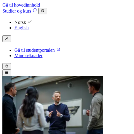
Gå til hovedinnhold
Studier
og kurs
Norsk
English
Gå til studentportalen
Mine søknader