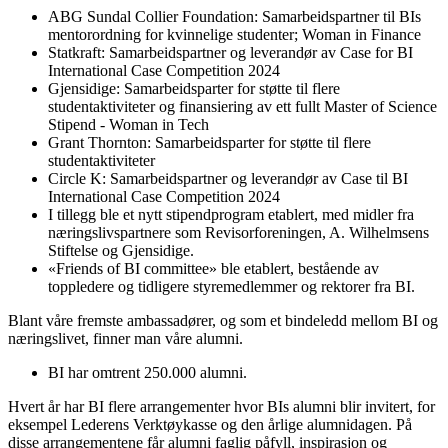
ABG Sundal Collier Foundation: Samarbeidspartner til BIs
mentorordning for kvinnelige studenter; Woman in Finance
Statkraft: Samarbeidspartner og leverandør av Case for BI
International Case Competition 2024
Gjensidige: Samarbeidsparter for støtte til flere
studentaktiviteter og finansiering av ett fullt Master of Science
Stipend - Woman in Tech
Grant Thornton: Samarbeidsparter for støtte til flere
studentaktiviteter
Circle K: Samarbeidspartner og leverandør av Case til BI
International Case Competition 2024
I tillegg ble et nytt stipendprogram etablert, med midler fra
næringslivspartnere som Revisorforeningen, A. Wilhelmsens
Stiftelse og Gjensidige.
«Friends of BI committee» ble etablert, bestående av
toppledere og tidligere styremedlemmer og rektorer fra BI.
Blant våre fremste ambassadører, og som et bindeledd mellom BI og
næringslivet, finner man våre alumni.
BI har omtrent 250.000 alumni.
Hvert år har BI flere arrangementer hvor BIs alumni blir invitert, for
eksempel Lederens Verktøykasse og den årlige alumnidagen. På
disse arrangementene får alumni faglig påfyll, inspirasjon og