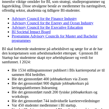
innenfor viktige områder for BI, som strategi, studieprogrammer og
fagutvikling. Disse utvalgene består av medlemmer fra næringslivet,
offentlig sektor, akademia og tidligere BI-studenter.
Advisory Council for the Finance Industry
Advisory Council for the Energy and Ocean Industry
Advisory Council for the Executive Education
BI Societal Impact Board
Programme Advisory Councils for Master and Bachelor
programmes
BI skal forberede studentene på arbeidslivet og sørge for at de har
den kompetansen som arbeidsmarkedet etterspør. Gjennom BI
Startup har studentene skapt nye arbeidsplasser og verdi for
samfunnet. I 2024:
Ble 1534 stillingsannonser publisert i BIs karriereportal av til
sammen 804 bedrifter.
Ble det gjennomført 400 jobbsøkerkurs via Zoom
Ble det gjennomført 900 digitale jobbsøkerkurs på
læringsplattformen Itslearning
Ble det gjennomført rundt 200 fysiske jobbsøkerkurs og
workshops
Ble det gjennomført 744 individuelle karriereveiledninger
Var 450 studenter medlemmer i BI startup.