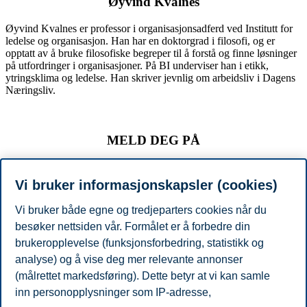
Øyvind Kvalnes
Øyvind Kvalnes er professor i organisasjonsadferd ved Institutt for
ledelse og organisasjon. Han har en doktorgrad i filosofi, og er
opptatt av å bruke filosofiske begreper til å forstå og finne løsninger
på utfordringer i organisasjoner. På BI underviser han i etikk,
ytringsklima og ledelse. Han skriver jevnlig om arbeidsliv i Dagens
Næringsliv.
MELD DEG PÅ
Vi bruker informasjonskapsler (cookies)
digital deltakelse
Vi bruker både egne og tredjeparters cookies når du
besøker nettsiden vår. Formålet er å forbedre din
For fysisk deltakelse bruk "meld deg på" knappen
brukeropplevelse (funksjonsforbedring, statistikk og
under
analyse) og å vise deg mer relevante annonser
(målrettet markedsføring). Dette betyr at vi kan samle
Del artikkelen:
inn personopplysninger som IP-adresse,