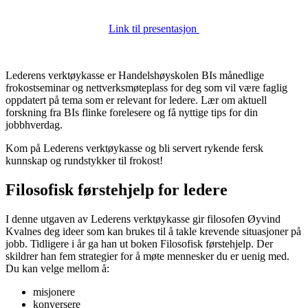
Link til presentasjon
Lederens verktøykasse er Handelshøyskolen BIs månedlige
frokostseminar og nettverksmøteplass for deg som vil være faglig
oppdatert på tema som er relevant for ledere. Lær om aktuell
forskning fra BIs flinke forelesere og få nyttige tips for din
jobbhverdag.
Kom på Lederens verktøykasse og bli servert rykende fersk
kunnskap og rundstykker til frokost!
Filosofisk førstehjelp for ledere
I denne utgaven av Lederens verktøykasse gir filosofen Øyvind
Kvalnes deg ideer som kan brukes til å takle krevende situasjoner på
jobb. Tidligere i år ga han ut boken Filosofisk førstehjelp. Der
skildrer han fem strategier for å møte mennesker du er uenig med.
Du kan velge mellom å:
misjonere
konversere