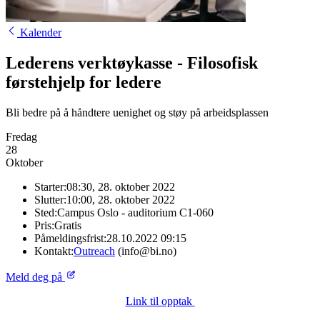
Kalender
Lederens verktøykasse - Filosofisk
førstehjelp for ledere
Bli bedre på å håndtere uenighet og støy på arbeidsplassen
Fredag
28
Oktober
Starter:
08:30, 28. oktober 2022
Slutter:
10:00, 28. oktober 2022
Sted:
Campus Oslo - auditorium C1-060
Pris:
Gratis
Påmeldingsfrist:
28.10.2022 09:15
Kontakt:
Outreach
(info@bi.no)
Meld deg på
Link til opptak