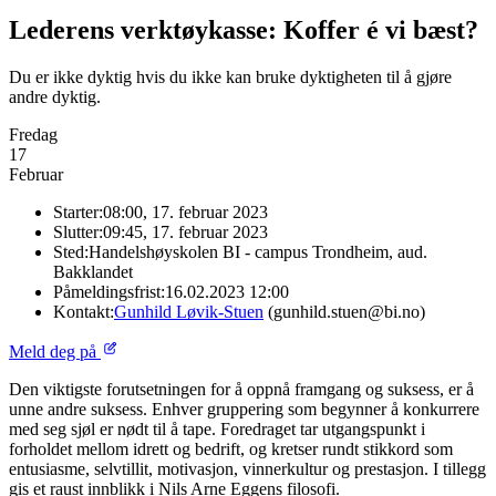
Lederens verktøykasse: Koffer é vi bæst?
Du er ikke dyktig hvis du ikke kan bruke dyktigheten til å gjøre
andre dyktig.
Fredag
17
Februar
Starter:
08:00, 17. februar 2023
Slutter:
09:45, 17. februar 2023
Sted:
Handelshøyskolen BI - campus Trondheim, aud.
Bakklandet
Påmeldingsfrist:
16.02.2023 12:00
Kontakt:
Gunhild Løvik-Stuen
(gunhild.stuen@bi.no)
Meld deg på
Den viktigste forutsetningen for å oppnå framgang og suksess, er å
unne andre suksess. Enhver gruppering som begynner å konkurrere
med seg sjøl er nødt til å tape. Foredraget tar utgangspunkt i
forholdet mellom idrett og bedrift, og kretser rundt stikkord som
entusiasme, selvtillit, motivasjon, vinnerkultur og prestasjon. I tillegg
gis et raust innblikk i Nils Arne Eggens filosofi.