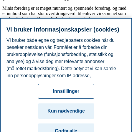
Minis foredrag er et meget muntert og spennende foredrag, og med
et innhold som har stor overføringsverdi til enhver virksomhet som
ønsker å nå sine mål – og forbedre sine prestasjoner.
Vi bruker informasjonskapsler (cookies)
Om foredragsholder:
Mini Jakobsen startet sin fotballkarriere i hjembyen Bodø i 1983.
Fem år senere var det Rosenborg som fikk gleden av hans fotball.
Vi bruker både egne og tredjeparters cookies når du
Etter at han la opp som fotballspiller i 2000 var han fotballekspert i
besøker nettsiden vår. Formålet er å forbedre din
TV2 frem til 2017. Mini er elsket for sine uredde kommentarer, sin
brukeropplevelse (funksjonsforbedring, statistikk og
humor –alltid formidlet med glimt i øyet. Det har også gjort ham til
en populær foredragsholder.
analyse) og å vise deg mer relevante annonser
(målrettet markedsføring). Dette betyr at vi kan samle
Del artikkelen:
inn personopplysninger som IP-adresse,
nettleseraktivitet, lokasjon og brukerpreferanser. Utover
Personvern
Tilgjengelighetserklæring
Disclaimer
Si
cookies som er nødvendige for at nettsiden skal
Cookies
Innstillinger
fungere, kan du enten godta alle eller tilpasse ditt
fra
Beredskap
Kontakt oss
samtykke ved å endre innstillinger.
Campus:
Kun nødvendige
Les mer om våre informasjonskapsler, hvilke
Oslo
Bergen
Trondheim
Stavanger
opplysninger vi samler inn og formålene i innstillinger
Godta alle