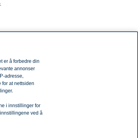
.
t er å forbedre din
e med en nåværende masterstudent eller en ansatt, og om du har
levante annonser
IP-adresse,
for at nettsiden
linger.
i innstillinger for
 innstillingene ved å