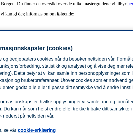
Bergen. Du finner en oversikt over de ulike mastergradene vi tilbyr
her
r vi kan gi deg informasjon om følgende:
rmasjonskapsler (cookies)
 og tredjeparters cookies når du besøker nettsiden vår. Formåle
 for samtalen. Her vil du få muligheten til å velge om du ønsker å snakk
unksjonsforbedring, statistikk og analyse) og å vise deg mer re
øring). Dette betyr at vi kan samle inn personopplysninger som 
 passer best for deg.
 lokasjon og brukerpreferanser. Utover cookies som er nødvendige 
 enten godta alle eller tilpasse ditt samtykke ved å endre innstil
ormasjonskapsler, hvilke opplysninger vi samler inn og formålene 
 Du kan når som helst endre eller trekke tilbake ditt samtykke i
 nederst på nettsiden vår.
fra
Beredskap
Kontakt oss
, se vår
cookie-erklæring