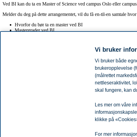
Ved BI kan du ta en Master of Science ved campus Oslo eller campus 
Melder du deg på dette arrangementet, vil du få en-til-en samtale hvo
Hvorfor du bør ta en master ved BI
Mastergrader ved BI
Opptakskrav
Studiehverdagen
Søknadsprosessen
Vi bruker info
Vi bruker både egne
Etter din på melding vil vi ta kontakt nærmere for å avtale tidspunkt
brukeropplevelse (f
preferanse om hvilket campus du ønsker å studere på.
(målrettet markedsf
Samtalen foregår over Teams/Zoom eller telefon, avhengig av hva som
nettleseraktivitet,
Denne påmeldingen gjelder for våre Master of Science program.
skal fungere, kan du
Vi ser frem til å snakke med deg!
Les mer om våre inf
Del artikkelen:
informasjonskapsler.
klikke på «Cookies»
Personvern
Tilgjengelighetserklæring
Disclaimer
Si 
Cookies
For mer informasjon