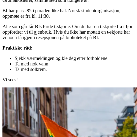
Grønlandsleiret, samme sted som tidligere år.
BI har plass 85 i paraden like bak Norsk studentorganisasjon,
oppmøte er fra kl. 11:30.
Alle som går får BIs Pride t-skjorte. Om du har en t-skjorte fra i fjor
oppfordrer vi til gjenbruk. Hvis du ikke har mottatt en t-skjorte har
vi noen få igjen i resepsjonen på biblioteket på BI.
Praktiske råd:
Sjekk værmeldingen og kle deg etter forholdene.
Ta med nok vann.
Ta med solkrem.
Vi sees!