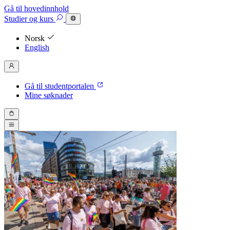
Gå til hovedinnhold
Studier
og kurs
Norsk
English
Gå til studentportalen
Mine søknader