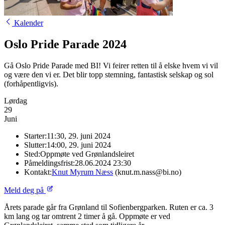
Kalender
Oslo Pride Parade 2024
Gå Oslo Pride Parade med BI! Vi feirer retten til å elske hvem vi vil
og være den vi er. Det blir topp stemning, fantastisk selskap og sol
(forhåpentligvis).
Lørdag
29
Juni
Starter:
11:30, 29. juni 2024
Slutter:
14:00, 29. juni 2024
Sted:
Oppmøte ved Grønlandsleiret
Påmeldingsfrist:
28.06.2024 23:30
Kontakt:
Knut Myrum Næss
(knut.m.nass@bi.no)
Meld deg på
Årets parade går fra Grønland til Sofienbergparken. Ruten er ca. 3
km lang og tar omtrent 2 timer å gå. Oppmøte er ved