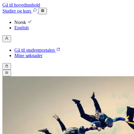
Gå til hovedinnhold
Studier
og kurs
Norsk
English
Gå til studentportalen
Mine søknader