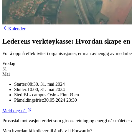
Kalender
Lederens verktøykasse: Hvordan skape en
For å oppnå effektivitet i organisasjoner, er man avhengig av medarb
Fredag
31
Mai
Starter:
08:30, 31. mai 2024
Slutter:
10:00, 31. mai 2024
Sted:
BI - campus Oslo - Finn Øien
Påmeldingsfrist:
30.05.2024 23:30
Meld deg på
Prososial motivasjon er det som gir oss retning og energi når målet er 
Men hvordan få kolleger til å «Pay It Forward»?