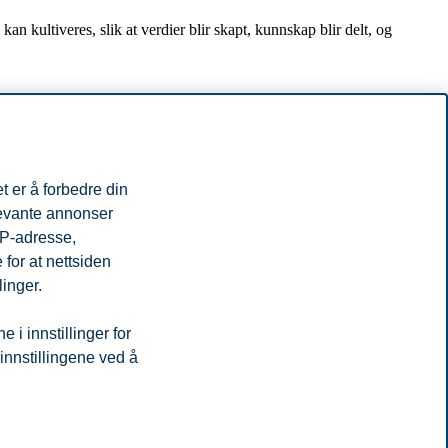
ultiveres, slik at verdier blir skapt, kunnskap blir delt, og
 BI underviser han studenter innen fagområder som HR, ledelse og
 i tillegg til å være en hyppig brukt foredragsholder i næringslivet.
t er å forbedre din
levante annonser
IP-adresse,
tema innen ledelse.
for at nettsiden
linger.
i innstillinger for
 innstillingene ved å