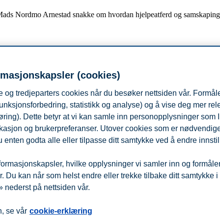
ads Nordmo Arnestad snakke om hvordan hjelpeatferd og samskaping kan k
gen, og har i tillegg en doktorgrad fra NHH. Som førsteamanuensis ved
rmasjonskapsler (cookies)
ser. Han er kåret til beste foreleser av studentene ved både BI og NHH,
 og tredjeparters cookies når du besøker nettsiden vår. Formåle
stad undersøker alle de store og små tingene som opptar oss på jobb.
unksjonsforbedring, statistikk og analyse) og å vise deg mer re
øring). Dette betyr at vi kan samle inn personopplysninger som 
minar og nettverksmøteplass for deg som vil være faglig oppdatert på 
 lokasjon og brukerpreferanser. Utover cookies som er nødvendige 
 enten godta alle eller tilpasse ditt samtykke ved å endre innstil
ormasjonskapsler, hvilke opplysninger vi samler inn og formålene 
 Du kan når som helst endre eller trekke tilbake ditt samtykke i
 nederst på nettsiden vår.
fra
Beredskap
Kontakt oss
, se vår
cookie-erklæring