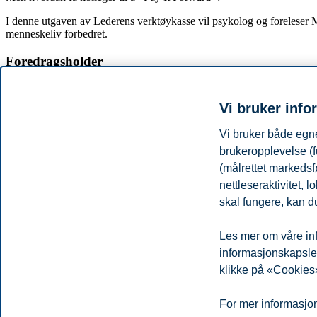
I denne utgaven av Lederens verktøykasse vil psykolog og foreleser M
menneskeliv forbedret.
Foredragsholder
Mads Nordmo Arnestad
er utdannet psykolog fra Universitetet i Ber
organisasjonspsykologi.
Vi bruker info
Arnestad brenner for aktive, engasjerende og morsomme læringsopplevel
Vi bruker både egne
Over 200.000 nordmenn har sett serien «Hele Norge jobber», der Arne
brukeropplevelse (f
(målrettet markedsf
Lederens verktøykasse
er Handelshøyskolen BIs månedlige frokostse
nettleseraktivitet,
Det serveres enkel frokost fra kl. 08:30.
skal fungere, kan du
Arrangementet er gratis.
Les mer om våre inf
Del artikkelen:
informasjonskapsler.
klikke på «Cookies»
Personvern
Tilgjengelighetserklæring
Disclaimer
Si 
Cookies
For mer informasjon