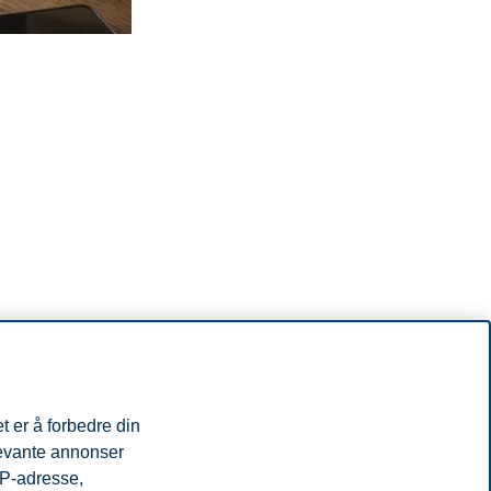
hvordan du kan gå frem for å bygge en slik grad.
t er å forbedre din
levante annonser
IP-adresse,