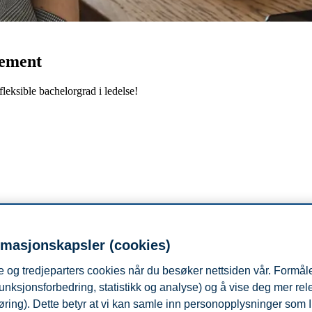
gement
leksible bachelorgrad i ledelse!
rmasjonskapsler (cookies)
aden er tilpasset voksne studenter i jobb. I dette webinaret forteller vi 
 og tredjeparters cookies når du besøker nettsiden vår. Formåle
unksjonsforbedring, statistikk og analyse) og å vise deg mer re
øring). Dette betyr at vi kan samle inn personopplysninger som 