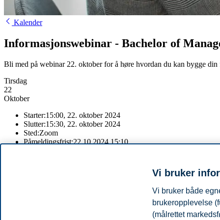
Kalender
Informasjonswebinar - Bachelor of Mana
Bli med på webinar 22. oktober for å høre hvordan du kan bygge din f
Tirsdag
22
Oktober
Starter:
15:00, 22. oktober 2024
Slutter:
15:30, 22. oktober 2024
Sted:
Zoom
Påmeldingsfrist:
22.10.2024 15:10
Meld deg på
Vi bruker info
Bachelor of Management
er en fleksibel bachelorgrad i ledelse, og gr
Vi bruker både egne
Temaer vi tar opp er blant annet:
brukeropplevelse (f
Hvordan bygger du en Bachelor of Management?
(målrettet markedsf
Innpassing av tidligere utdanning