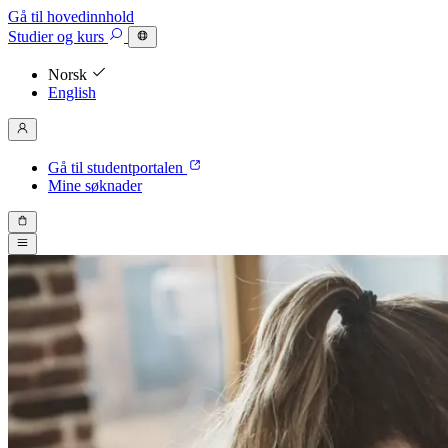
Gå til hovedinnhold
Studier
og kurs
Norsk
English
Gå til studentportalen
Mine søknader