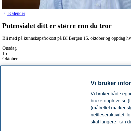
Kalender
Potensialet ditt er større enn du tror
Bli med på kunnskapsfrokost på BI Bergen 15. oktober og oppdag hvor 
Onsdag
15
Oktober
Starter:
08:00, 15. oktober 2025
Slutter:
09:45, 15. oktober 2025
Sted:
BI - campus Bergen, Auditorium 3 - 3. etg
Vi bruker info
Påmeldingsfrist:
14.10.2025 12:00
Kontakt:
Kristine Nævdal
(kristine.navdal@bi.no)
Vi bruker både egne
Meld deg på
brukeropplevelse (f
(målrettet markedsf
Anders Dysvik
skal i denne forelesningen snakke om betydningen av å 
nettleseraktivitet,
du kan følge på egne og andres vegne for å få de rundt deg til å prester
skal fungere, kan du
Anders Dysvik er forsker og professor i organisasjonsatferd ved BI. Ha
leder også Abelias ekspertutvalg for hva som kjennetegner fremtidsret