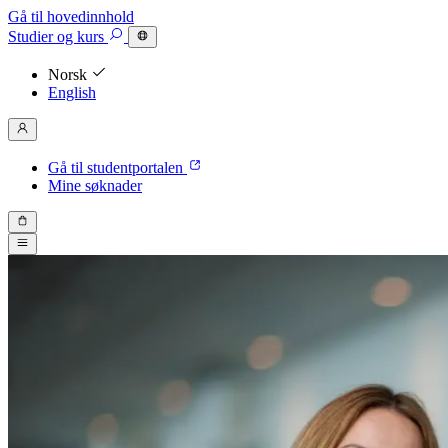
Gå til hovedinnhold
Studier
og kurs
Norsk
English
Gå til studentportalen
Mine søknader