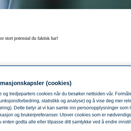
stort potensial du faktisk har!
rmasjonskapsler (cookies)
 og tredjeparters cookies når du besøker nettsiden vår. Formåle
unksjonsforbedring, statistikk og analyse) og å vise deg mer re
øring). Dette betyr at vi kan samle inn personopplysninger som 
ha tro på deg selv og de rundt deg – og at potensialet ditt og deres er
 lokasjon og brukerpreferanser. Utover cookies som er nødvendige 
e bedre enn det de gjorde i går - basert på et uforløst potensialt som er 
 enten godta alle eller tilpasse ditt samtykke ved å endre innstil
n har 7 års ledererfaring fra Luftforsvaret og er involvert i en rekke 
tede arbeidsgivere. Dysvik er en mye brukt foredragsholder og rådgiver 