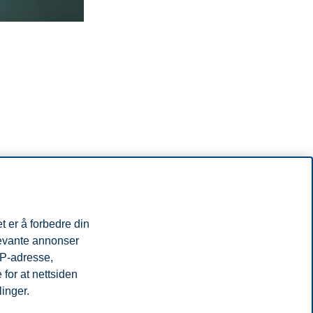
t er å forbedre din
levante annonser
IP-adresse,
 større enn du tror! I foredraget skal Dysvik gå gjennom noen råd som
for at nettsiden
større enn det de tror om seg selv - og det du tror om deg selv.
linger.
forskningsprosjekt med norske og internasjonale organisasjoner. Han
for offentlige og private virksomheter.