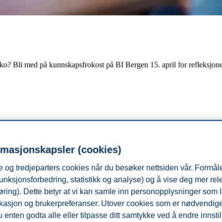
risiko? Bli med på kunnskapsfrokost på BI Bergen 15. april for refleksj
rmasjonskapsler (cookies)
 og tredjeparters cookies når du besøker nettsiden vår. Formåle
unksjonsforbedring, statistikk og analyse) og å vise deg mer re
 påvirker samarbeid, ledelse og arbeidsmiljø. Vi utforsker både den «no
øring). Dette betyr at vi kan samle inn personopplysninger som 
som inkluderer trekkene narsissisme, psykopati og machiavellisme.
 lokasjon og brukerpreferanser. Utover cookies som er nødvendige 
lse og organisasjonsatferd ved Handelshøyskolen BI i Trondheim. Hennes
 enten godta alle eller tilpasse ditt samtykke ved å endre innstil
BI, og utga samme år boken "Personlighet i arbeidsliv og ledelse" i 