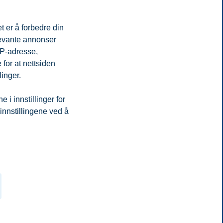
t er å forbedre din
levante annonser
IP-adresse,
for at nettsiden
linger.
i innstillinger for
 innstillingene ved å