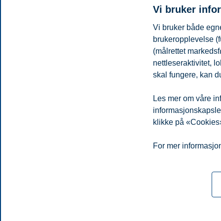
Vi bruker info
19:45-20:00
Vi bruker både egne
Finalepitcher
brukeropplevelse (f
(målrettet markedsf
De utvalgte pitcher på scenen.
nettleseraktivitet,
20:00-21:00
skal fungere, kan du
Kåring av vinner og premieutdeling levert av Re
Les mer om våre inf
Del artikkelen:
informasjonskapsler.
klikke på «Cookies»
Personvern
Tilgjengelighetserklæring
Disclaimer
Si 
Cookies
For mer informasjon
Campus:
Oslo
Bergen
Trondheim
Stavanger
© 2026 Handelshøyskolen BI