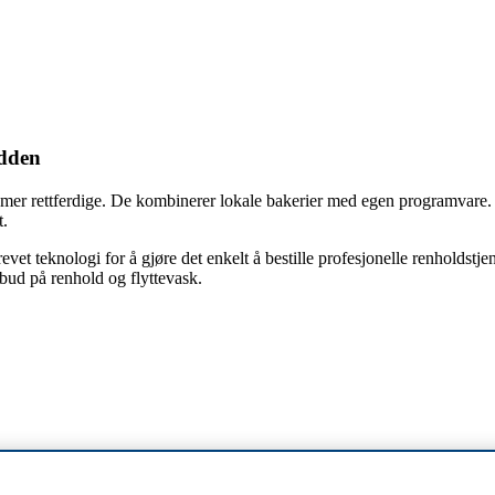
ddden
og mer rettferdige. De kombinerer lokale bakerier med egen programvare. 
t.
vet teknologi for å gjøre det enkelt å bestille profesjonelle renholdstje
lbud på renhold og flyttevask.
re for pitch.