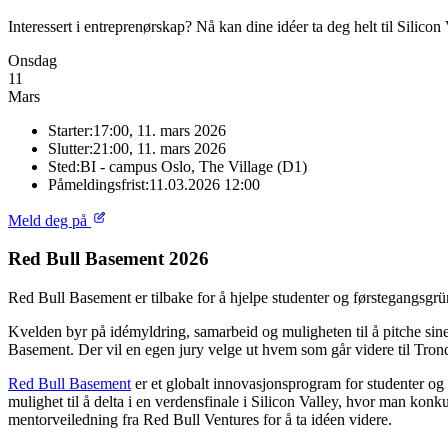
Interessert i entreprenørskap? Nå kan dine idéer ta deg helt til Silicon 
Onsdag
11
Mars
Starter:
17:00, 11. mars 2026
Slutter:
21:00, 11. mars 2026
Sted:
BI - campus Oslo, The Village (D1)
Påmeldingsfrist:
11.03.2026 12:00
Meld deg på
Red Bull Basement 2026
Red Bull Basement er tilbake for å hjelpe studenter og førstegangsgrü
Kvelden byr på idémyldring, samarbeid og muligheten til å pitche sine b
Basement. Der vil en egen jury velge ut hvem som går videre til Tron
Red Bull Basement
er et globalt innovasjonsprogram for studenter og 
mulighet til å delta i en verdensfinale i Silicon Valley, hvor man ko
mentorveiledning fra Red Bull Ventures for å ta idéen videre.