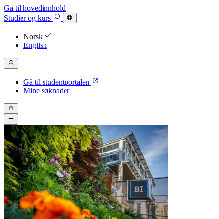
Gå til hovedinnhold
Studier
og kurs
Norsk
English
Gå til studentportalen
Mine søknader