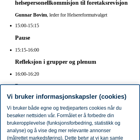
helsepersonellkommisjon til foretaksrevisjon
Gunnar Bovim
, leder for Helsereformutvalget
15:00-15:15
Pause
15:15-16:00
Refleksjon i grupper og plenum
16:00-16:20
Pause
Vi bruker informasjonskapsler (cookies)
16:20-17:00
Vi bruker både egne og tredjeparters cookies når du
Nettverkstyrets time
besøker nettsiden vår. Formålet er å forbedre din
Orientering og valg av nye styremedlemmer.
brukeropplevelse (funksjonsforbedring, statistikk og
analyse) og å vise deg mer relevante annonser
19:00-
(målrettet markedsføring). Dette betyr at vi kan samle