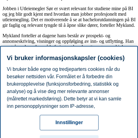
Jobben i Utleiemegler Sør er svært relevant for studiene mine på BI
og jeg blir godt kjent med hvordan man jobber profesjonelt med
utleiemegling. Det er motiverende å se at bachelorutdanningen på BI
gir faglig og relevant tyngde til å åpne slike dører, forteller Mykland.
Mykland forteller at dagene hans består av prospekt- og
annonseskriving, visninger og oppfølging av inn- og utflytting. Han
er også med meglere på befaring og kundemøter og er med i den
daglige driften av foretaket.
Vi bruker informasjonskapsler (cookies)
- Mitt beste tips til andre studenter for å få relevant jobb tidlig, er å
ikke være redd for å sende ut jobbsøknader selv om man kanskje
Vi bruker både egne og tredjeparters cookies når du
ikke er kvalifisert. Det handler om å vise engasjement og vise at man
besøker nettsiden vår. Formålet er å forbedre din
har lyst til å lære. Gjør man dette tror jeg det finnes mange
brukeropplevelse (funksjonsforbedring, statistikk og
muligheter, sier Mykland.
analyse) og å vise deg mer relevante annonser
Del artikkelen:
(målrettet markedsføring). Dette betyr at vi kan samle
inn personopplysninger som IP-adresse,
Du kan også se
alle nyheter her
.
nettleseraktivitet, lokasjon og brukerpreferanser. Utover
Personvern
Tilgjengelighetserklæring
Disclaimer
Si
cookies som er nødvendige for at nettsiden skal
Cookies
Innstillinger
fungere, kan du enten godta alle eller tilpasse ditt
fra
Beredskap
Kontakt oss
samtykke ved å endre innstillinger.