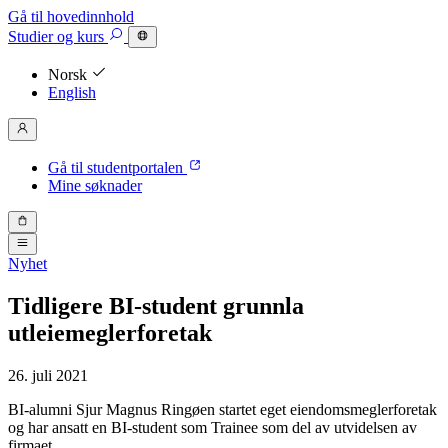
Gå til hovedinnhold
Studier
og kurs
Norsk
English
Gå til studentportalen
Mine søknader
Nyhet
Tidligere BI-student grunnla
utleiemeglerforetak
26. juli 2021
BI-alumni Sjur Magnus Ringøen startet eget eiendomsmeglerforetak
og har ansatt en BI-student som Trainee som del av utvidelsen av
firmaet.