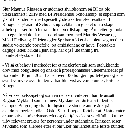
Sjur Magnus Ringøen er utdannet siviløkonom på BI og ble
uteksaminert i 2019 med BI Presidential Scholarship, et stipend som
gis ut til studenter med spesielt gode akademiske resultater. I
Ringøens søknad til Scholarship vektla han ønsket om å skape
arbeidsplasser for å bidra til lokal verdiskapning. Året etter grunnla
han eget foretak i Kristiansand sammen med Maurits Wesøe og
Mikal Fjellvang. Utleiemegler Sør har rukket å etablere seg med en
stadig voksende portefølje, og ambisjonene er høye. Foretakets
daglige leder, Mikal Fjellvang, har også utdanning fra
Handelshøyskolen BI.
- Vi så et behov i markedet for et meglerforetak som utelukkende
drev med boligutleie og ønsket å profesjonalisere utleiemarkedet på
Sørlandet. Pr juni 2021 har vi over 100 boliger i porteføljen og vi er
svært ydmyke over tilliten vi har blitt vist av våre kunder, forteller
Ringøen.
Nå vokser selskapet og som en del av utvidelsen, har de ansatt
Ragnar Mykland som Trainee. Mykland er førsteårsstudent på
Campus Bergen, og skal fra høsten av studere andre året på
eiendomsmeglerstudiet i Oslo. Sjur Ringøen forteller at BI-studenter
er attraktive i arbeidsmarkedet og det føles ekstra verdifullt å kunne
tilby relevant praksis for personer under utdanning. Ringøen roser
Mykland som allerede etter et par uker har landet sine første kunder.