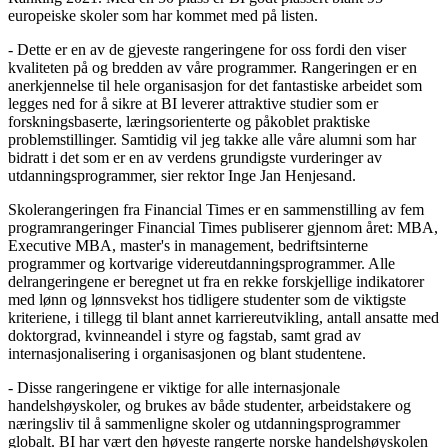
europeiske skoler som har kommet med på listen.
- Dette er en av de gjeveste rangeringene for oss fordi den viser
kvaliteten på og bredden av våre programmer. Rangeringen er en
anerkjennelse til hele organisasjon for det fantastiske arbeidet som
legges ned for å sikre at BI leverer attraktive studier som er
forskningsbaserte, læringsorienterte og påkoblet praktiske
problemstillinger. Samtidig vil jeg takke alle våre alumni som har
bidratt i det som er en av verdens grundigste vurderinger av
utdanningsprogrammer, sier rektor Inge Jan Henjesand.
Skolerangeringen fra Financial Times er en sammenstilling av fem
programrangeringer Financial Times publiserer gjennom året: MBA,
Executive MBA, master's in management, bedriftsinterne
programmer og kortvarige videreutdanningsprogrammer. Alle
delrangeringene er beregnet ut fra en rekke forskjellige indikatorer
med lønn og lønnsvekst hos tidligere studenter som de viktigste
kriteriene, i tillegg til blant annet karriereutvikling, antall ansatte med
doktorgrad, kvinneandel i styre og fagstab, samt grad av
internasjonalisering i organisasjonen og blant studentene.
- Disse rangeringene er viktige for alle internasjonale
handelshøyskoler, og brukes av både studenter, arbeidstakere og
næringsliv til å sammenligne skoler og utdanningsprogrammer
globalt. BI har vært den høyeste rangerte norske handelshøyskolen