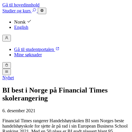
Gå til hovedinnhold
Studier
og kurs
Norsk
English
Gå til studentportalen
Mine søknader
Nyhet
BI best i Norge på Financial Times
skolerangering
6. desember 2021
Financial Times rangerer Handelshøyskolen BI som Norges beste
handelshøyskole for sjette år på rad i sin European Business School
Ranking 2021. Med en 50 plass er BI godt plassert blant 95