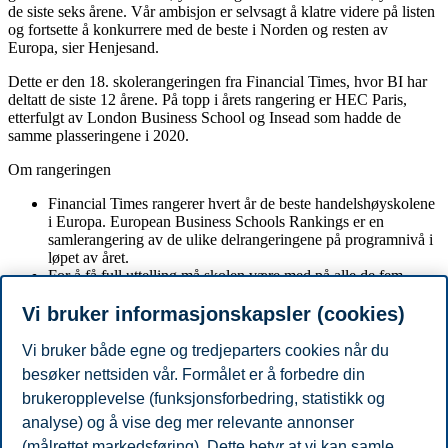
de siste seks årene. Vår ambisjon er selvsagt å klatre videre på listen
og fortsette å konkurrere med de beste i Norden og resten av
Europa, sier Henjesand.
Dette er den 18. skolerangeringen fra Financial Times, hvor BI har
deltatt de siste 12 årene. På topp i årets rangering er HEC Paris,
etterfulgt av London Business School og Insead som hadde de
samme plasseringene i 2020.
Om rangeringen
Financial Times rangerer hvert år de beste handelshøyskolene
i Europa. European Business Schools Rankings er en
samlerangering av de ulike delrangeringene på programnivå i
løpet av året.
For å få full uttelling må skolen være med på alle de fem
delrangeringene.
Vi bruker informasjonskapsler (cookies)
BI er rangert med en 50. plass av totalt 95 skoler. Denne
plasseringen er den fjerde beste i Norden etter Stockholm
School of Economics, Copenhagen Business School og Aalto
Vi bruker både egne og tredjeparters cookies når du
University i Finland.
besøker nettsiden vår. Formålet er å forbedre din
Dette er den 12. gang BI er med på rangeringen, som startet i
brukeropplevelse (funksjonsforbedring, statistikk og
2003.
analyse) og å vise deg mer relevante annonser
Del artikkelen:
(målrettet markedsføring). Dette betyr at vi kan samle