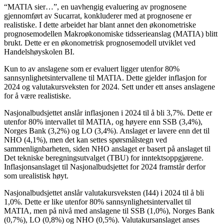
“MATIA sier…”, en uavhengig evaluering av prognosene
gjennomført av Sucarrat, konkluderer med at prognosene er
realistiske. I dette arbeidet har blant annet den økonometriske
prognosemodellen Makroøkonomiske tidsserieanslag (MATIA) blitt
brukt. Dette er en økonometrisk prognosemodell utviklet ved
Handelshøyskolen BI.
Kun to av anslagene som er evaluert ligger utenfor 80%
sannsynlighetsintervallene til MATIA. Dette gjelder inflasjon for
2024 og valutakursveksten for 2024. Sett under ett anses anslagene
for å være realistiske.
Nasjonalbudsjettet anslår inflasjonen i 2024 til å bli 3,7%. Dette er
utenfor 80% intervallet til MATIA, og høyere enn SSB (3,4%),
Norges Bank (3,2%) og LO (3,4%). Anslaget er lavere enn det til
NHO (4,1%), men det kan settes spørsmålstegn ved
sammenlignbarheten, siden NHO anslaget er basert på anslaget til
Det tekniske beregningsutvalget (TBU) for inntektsoppgjørene.
Inflasjonsanslaget til Nasjonalbudsjettet for 2024 framstår derfor
som urealistisk høyt.
Nasjonalbudsjettet anslår valutakursveksten (I44) i 2024 til å bli
1,0%. Dette er like utenfor 80% sannsynlighetsintervallet til
MATIA, men på nivå med anslagene til SSB (1,0%), Norges Bank
(0,7%), LO (0,8%) og NHO (0,5%). Valutakursanslaget anses