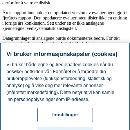
derfor for å være realistisk.
Årets rapport inneholder en oppdatert versjon av evalueringen gjort i
fjorårets rapport. Den oppdaterte evalueringen tilsier ikke en endring
i forrige års konklusjon. Sett under ett er ikke anslagene
kjennetegnet ved systematisk anslagsfeil.
Datagrunnlaget til anslagene burde dokumenteres bedre. For økt
gjennomsiktighet, og for økt mulighet til kritisk ettersyn og
sammenligning, burde nøyaktig datakilde (tabellnummeret i
Vi bruker informasjonskapsler (cookies)
statistikkbanken til SSB) oppgis i tillegg til dato for dataavling. Dette
gjelder forøvrig også anslagene til SSB, Norges Bank, LO og NHO.
Vi bruker både egne og tredjeparters cookies når du
Rapporten “MATIA sier…” er tilgjengelig via
besøker nettsiden vår. Formålet er å forbedre din
https://www.sucarrat.net/matia
. Det er 6. året på rad rapporten
brukeropplevelse (funksjonsforbedring, statistikk og
publiseres.
analyse) og å vise deg mer relevante annonser
Del artikkelen:
(målrettet markedsføring). Dette betyr at vi kan samle
inn personopplysninger som IP-adresse,
Du kan også se
alle nyheter her
.
nettleseraktivitet, lokasjon og brukerpreferanser. Utover
Personvern
Tilgjengelighetserklæring
Disclaimer
Si
cookies som er nødvendige for at nettsiden skal
Cookies
Innstillinger
fungere, kan du enten godta alle eller tilpasse ditt
fra
Beredskap
Kontakt oss
samtykke ved å endre innstillinger.