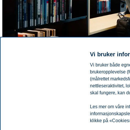
Vi bruker info
Vi bruker både egne
Kombiner studier og toppidrett
brukeropplevelse (f
(målrettet markedsf
Mange opplever at full satsing på toppidrett ikke er forenlig med studie
nettleseraktivitet,
veien for idrettskarrieren.
skal fungere, kan du
Les mer
Del artikkelen:
Les mer om våre inf
informasjonskapsler.
klikke på «Cookies»
Du kan også se
alle nyheter her
.
Personvern
Tilgjengelighetserklæring
Disclaimer
Si 