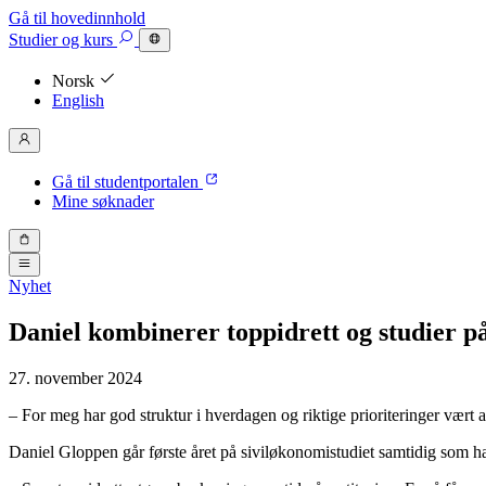
Gå til hovedinnhold
Studier
og kurs
Norsk
English
Gå til studentportalen
Mine søknader
Nyhet
Daniel kombinerer toppidrett og studier p
27. november 2024
– For meg har god struktur i hverdagen og riktige prioriteringer vært av
Daniel Gloppen går første året på siviløkonomistudiet samtidig som h