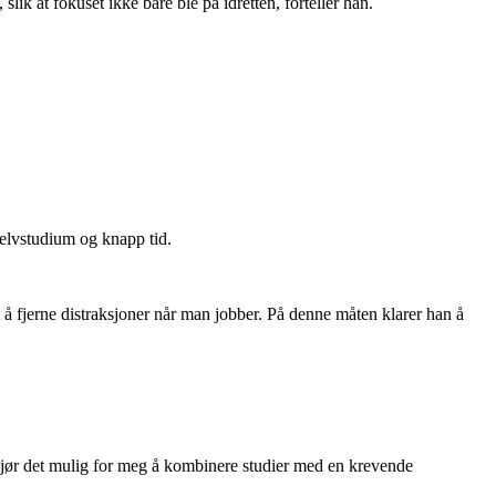
lik at fokuset ikke bare ble på idretten, forteller han.
 selvstudium og knapp tid.
rt å fjerne distraksjoner når man jobber. På denne måten klarer han å
m gjør det mulig for meg å kombinere studier med en krevende