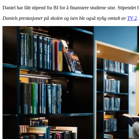
Daniel har fått stipend fra BI for å finansiere studiene sine. Stipende
Daniels prestasjoner på skolen og isen ble også nylig omtalt av
TV 2