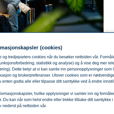
rmasjonskapsler (cookies)
 og tredjeparters cookies når du besøker nettsiden vår. Formåle
unksjonsforbedring, statistikk og analyse) og å vise deg mer re
øring). Dette betyr at vi kan samle inn personopplysninger som 
r. Det slipper de cirka hundre BI-studentene med toppidrettsstatus. Her få
 lokasjon og brukerpreferanser. Utover cookies som er nødvendige 
 enten godta alle eller tilpasse ditt samtykke ved å endre innstil
ormasjonskapsler, hvilke opplysninger vi samler inn og formålene 
 Du kan når som helst endre eller trekke tilbake ditt samtykke i
 nederst på nettsiden vår.
fra
Beredskap
Kontakt oss