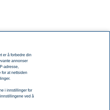
t er å forbedre din
levante annonser
IP-adresse,
r de all fleksibilitet de trenger, for at studiene aldri skal komme i
for at nettsiden
linger.
i innstillinger for
 innstillingene ved å