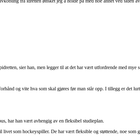
vkobling fra idretten ønsket jeg å holde på med noe annet ved siden av, s
pidretten, sier han, men legger til at det har vært utfordrende med mye
forhånd og vite hva som skal gjøres før man står opp. I tillegg er det lu
mpus, har han vært avhengig av en fleksibel studieplan.
til livet som hockeyspiller. De har vært fleksible og støttende, noe so