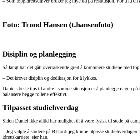
– Som toppidrettsutøver bruker jeg mye tid på restitusjon. For å få en a
Foto: Trond Hansen (t.hansenfoto)
Disiplin og planlegging
Så langt har det gått overraskende greit å kombinere studiene med top
– Det krever disiplin og dedikasjon for å lykkes.
Daniels beste tips til andre i samme situasjon er å planlegge dagen på 
balansere begge rollene effektivt.
Tilpasset studiehverdag
Siden Daniel ikke alltid har mulighet til å være fysisk til stede på ca
– Jeg valgte å studere på BI fordi jeg kunne tilpasse studiehverdagen 
idrettskarriere, sier han.