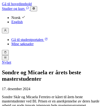
Gå til hovedinnhold
Studier
og kurs
Norsk
English
Gå til studentportalen
Mine søknader
Nyhet
Sondre og Micaela er årets beste
masterstudenter
17. desember 2024
Sondre Skår og Micaela Ferreiro er kåret til årets beste
masterstudenter ved BI. Prisen er en anerkjennelse av deres harde
arbeid og gode innsats igjennom hele masterprogrammet.