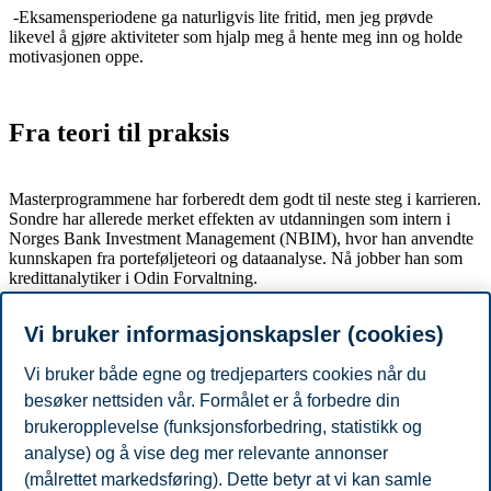
-Eksamensperiodene ga naturligvis lite fritid, men jeg prøvde
likevel å gjøre aktiviteter som hjalp meg å hente meg inn og holde
motivasjonen oppe.
Fra teori til praksis
Masterprogrammene har forberedt dem godt til neste steg i karrieren.
Sondre har allerede merket effekten av utdanningen som intern i
Norges Bank Investment Management (NBIM), hvor han anvendte
kunnskapen fra porteføljeteori og dataanalyse. Nå jobber han som
kredittanalytiker i Odin Forvaltning.
Vi bruker informasjonskapsler (cookies)
Micaela har valgt å forfølge en akademisk karriere og er nå Ph.D.-
student i finans.
Vi bruker både egne og tredjeparters cookies når du
besøker nettsiden vår. Formålet er å forbedre din
– Masterprogrammet har gitt meg et sterkt grunnlag og mange
brukeropplevelse (funksjonsforbedring, statistikk og
spennende ideer som kan påvirke min forskningsagenda.
analyse) og å vise deg mer relevante annonser
Del artikkelen:
(målrettet markedsføring). Dette betyr at vi kan samle