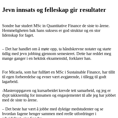
Jevn innsats og felleskap gir resultater
Sondre har studert MSc in Quantitative Finance de siste to årene.
Hemmeligheten bak hans suksess er god struktur og en stor
lidenskap for faget.
– Det har handlet om å møte opp, ta håndskrevne notater og starte
tidlig med jevn jobbing gjennom semesteret. Dette har reddet meg
mange ganger i en hektisk eksamenstid, forklarer han.
For Micaela, som har fullført en MSc i Sustainable Finance, har tillit
til egen forberedelse og evner vært avgjørende, i tillegg til godt
lagarbeid.
-Masteroppgaven og kursarbeidet krevde tett samarbeid, og jeg er
dypt takknemlig for innsatsen og engasjementet til alle jeg har jobbet
med de siste to årene.
– Det beste har vært å jobbe med dyktige medstudenter og se
hvordan fagene henger sammen med reelle utfordringer i