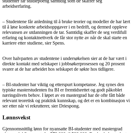
studenter får studiepoeng samtidig som de skaffer seg
arbeidserfaring.
– Studentene får anledning til å bruke teorier og modeller de har lært
til å løse konkrete arbeidsoppgaver i en bedrift, og dermed oppleve
relevansen av utdanningen de tar. Samtidig skaffer de seg verdifull
erfaring og kontaktnettverk de får stor nytte av når de skal starte en
karriere etter studiene, sier Spens.
Over halvparten av studentene i undersøkelsen sier at de har vært i
direkte kontakt med selskaper i jobbsøkerprosessen og 20 prosent
svarer at de har arbeidet hos selskapet de søkte hos tidligere.
– BI-studenter har viktig og etterspurt kompetanse. Jeg synes den
typiske masterstudenten fra BI er fremtidsrettet og godt påkoblet
næringslivets behov. I løpet av en mastergrad har de ofte fått både
relevant teoretisk og praktisk kunnskap, og det er en kombinasjon vi
ser etter når vi rekrutterer, sier Driespong.
Lønnsvekst
Gjennomsnittlig lønn for nyansatte BI-studenter med mastergrad