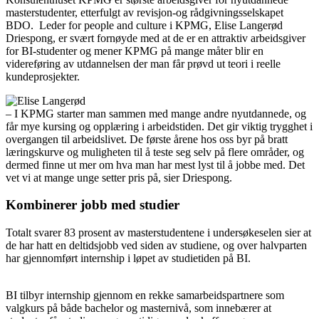
masterstudenter, etterfulgt av revisjon-og rådgivningsselskapet
BDO. Leder for people and culture i KPMG, Elise Langerød
Driespong, er svært fornøyde med at de er en attraktiv arbeidsgiver
for BI-studenter og mener KPMG på mange måter blir en
videreføring av utdannelsen der man får prøvd ut teori i reelle
kundeprosjekter.
– I KPMG starter man sammen med mange andre nyutdannede, og
får mye kursing og opplæring i arbeidstiden. Det gir viktig trygghet i
overgangen til arbeidslivet. De første årene hos oss byr på bratt
læringskurve og muligheten til å teste seg selv på flere områder, og
dermed finne ut mer om hva man har mest lyst til å jobbe med. Det
vet vi at mange unge setter pris på, sier Driespong.
Kombinerer jobb med studier
Totalt svarer 83 prosent av masterstudentene i undersøkeselen sier at
de har hatt en deltidsjobb ved siden av studiene, og over halvparten
har gjennomført internship i løpet av studietiden på BI.
BI tilbyr internship gjennom en rekke samarbeidspartnere som
valgkurs på både bachelor og masternivå, som innebærer at