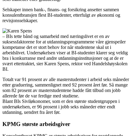
Selskaper innen bank-, finans- og forsikring ansetter sammen
konsulentbransjen flest BI-studenter, etterfulgt av økonomi og
revisjonsselskaper.
– BIs tette bånd og samarbeid med næringslivet er en av
suksessfaktorene for at utdanningsprogrammene våre gjenspeiler
kompetanse det er stort behov for når studentene skal ut i
arbeidslivet. Undersøkelsen viser at BI-studenter klarer seg veldig
bra i konkurranse med andre utdanningsinstitusjoner og at de er
svært ettertraktet, sier Karen Spens, rektor ved Handelshøyskolen
BI.
Totalt var 91 prosent av alle masterstudenter i arbeid seks måneder
etter graduering, sammenlignet med 92 prosent året før. Så mange
som 82 prosent av masterstudentene hadde fått tilbud om jobb
allerede før de var ferdige med studiene.
Blant BIs Siviløkonomer, som er den største studentgruppen i
undersøkelsen, er 96 prosent i jobb seks måneder etter endt
utdanning, uendret fra året før.
KPMG største arbeidsgiver
Konsulenthuset KPMG er største arbeidsgiver for nyutdannede