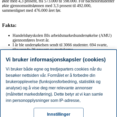
økte med 4,3 prosent, fra 573.000 til 598.000. For bachelorstudenter
økte gjennomsnittslønnen med 3,3 prosent til 492.000,
sammenlignet med 476.000 året før.
Fakta:
Handelshøyskolen BIs arbeidsmarkedsundersøkelse (AMU)
gjennomføres hvert år.
I år ble undersøkelsen sendt til 3066 studenter. 694 svarte,
tilsvarende 26 prosent av mottakerne.
95 prosent av studenter mener et vennlig arbeidsmiljø er en
viktig eller svært viktig faktor når de ser etter jobb
Vi bruker informasjonskapsler (cookies)
96 prosent mener spennende arbeidsoppgaver og muligheter
for personlig og profesjonell utvikling er viktig eller svært
Vi bruker både egne og tredjeparters cookies når du
viktig.
besøker nettsiden vår. Formålet er å forbedre din
90 prosent mener lønn er viktig eller svært viktig.
brukeropplevelse (funksjonsforbedring, statistikk og
analyse) og å vise deg mer relevante annonser
Del artikkelen:
(målrettet markedsføring). Dette betyr at vi kan samle
inn personopplysninger som IP-adresse,
Du kan også se
alle nyheter her
.
nettleseraktivitet, lokasjon og brukerpreferanser. Utover
Personvern
Tilgjengelighetserklæring
Disclaimer
Si
cookies som er nødvendige for at nettsiden skal
Cookies
Innstillinger