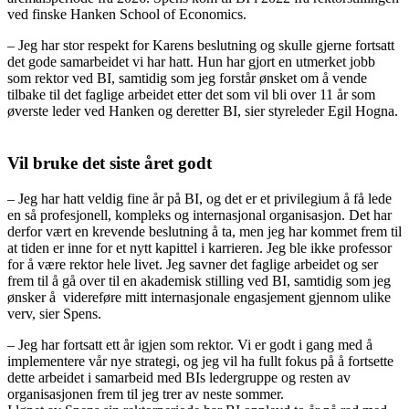
ved finske Hanken School of Economics.
– Jeg har stor respekt for Karens beslutning og skulle gjerne fortsatt
det gode samarbeidet vi har hatt. Hun har gjort en utmerket jobb
som rektor ved BI, samtidig som jeg forstår ønsket om å vende
tilbake til det faglige arbeidet etter det som vil bli over 11 år som
øverste leder ved Hanken og deretter BI, sier styreleder Egil Hogna.
Vil bruke det siste året godt
– Jeg har hatt veldig fine år på BI, og det er et privilegium å få lede
en så profesjonell, kompleks og internasjonal organisasjon. Det har
derfor vært en krevende beslutning å ta, men jeg har kommet frem til
at tiden er inne for et nytt kapittel i karrieren. Jeg ble ikke professor
for å være rektor hele livet. Jeg savner det faglige arbeidet og ser
frem til å gå over til en akademisk stilling ved BI, samtidig som jeg
ønsker å videreføre mitt internasjonale engasjement gjennom ulike
verv, sier Spens.
– Jeg har fortsatt ett år igjen som rektor. Vi er godt i gang med å
implementere vår nye strategi, og jeg vil ha fullt fokus på å fortsette
dette arbeidet i samarbeid med BIs ledergruppe og resten av
organisasjonen frem til jeg trer av neste sommer.