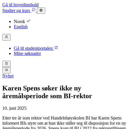
Gå til hovedinnhold
Studier
og kurs
Norsk
English
Gå til studentportalen
Mine søknader
Nyhet
Karen Spens søker ikke ny
åremålsperiode som BI-rektor
10. juni 2025
Etter tre år som rektor ved Handelshøyskolen BI har Karen Spens
informert BIs styre om at hun ikke stiller seg til disposisjon for en ny
åremålsperiode fra 2026. Spens kom til BI i 2022 fra rektorstillingen