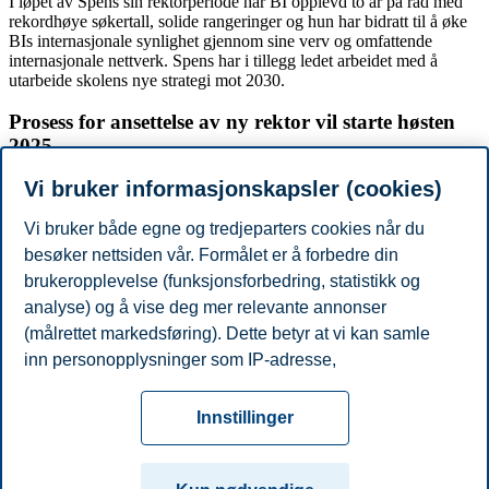
I løpet av Spens sin rektorperiode har BI opplevd to år på rad med
rekordhøye søkertall, solide rangeringer og hun har bidratt til å øke
BIs internasjonale synlighet gjennom sine verv og omfattende
internasjonale nettverk. Spens har i tillegg ledet arbeidet med å
utarbeide skolens nye strategi mot 2030.
Prosess for ansettelse av ny rektor vil starte høsten
2025
Vi bruker informasjonskapsler (cookies)
Rekrutteringsprosessen for ny rektor starter til høsten. Det er styret
som formelt ansetter ny rektor ved BI.
Vi bruker både egne og tredjeparters cookies når du
– Styret vil sørge for en grundig og god prosess for å finne rett
besøker nettsiden vår. Formålet er å forbedre din
person til å ta over stafettpinnen etter Karen. I mellomtiden gleder vi
brukeropplevelse (funksjonsforbedring, statistikk og
oss over at hun fortsatt skal være i rektorstolen ett år til, sier Hogna.
analyse) og å vise deg mer relevante annonser
Del artikkelen:
(målrettet markedsføring). Dette betyr at vi kan samle
inn personopplysninger som IP-adresse,
Du kan også se
alle nyheter her
.
nettleseraktivitet, lokasjon og brukerpreferanser. Utover
Personvern
Tilgjengelighetserklæring
Disclaimer
Si
cookies som er nødvendige for at nettsiden skal
Cookies
Innstillinger
fungere, kan du enten godta alle eller tilpasse ditt
fra
Beredskap
Kontakt oss
samtykke ved å endre innstillinger.
Campus: