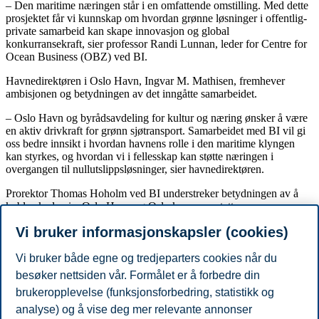
– Den maritime næringen står i en omfattende omstilling. Med dette
prosjektet får vi kunnskap om hvordan grønne løsninger i offentlig-
private samarbeid kan skape innovasjon og global
konkurransekraft, sier professor Randi Lunnan, leder for Centre for
Ocean Business (OBZ) ved BI.
Havnedirektøren i Oslo Havn, Ingvar M. Mathisen, fremhever
ambisjonen og betydningen av det inngåtte samarbeidet.
– Oslo Havn og byrådsavdeling for kultur og næring ønsker å være
en aktiv drivkraft for grønn sjøtransport. Samarbeidet med BI vil gi
oss bedre innsikt i hvordan havnens rolle i den maritime klyngen
kan styrkes, og hvordan vi i fellesskap kan støtte næringen i
overgangen til nullutslippsløsninger, sier havnedirektøren.
Prorektor Thomas Hoholm ved BI understreker betydningen av å
koble akademia, Oslo Havn og Oslo kommune tettere sammen.
Vi bruker informasjonskapsler (cookies)
– Grønn omstilling krever ny kunnskap, nye samarbeid og ny
kapasitet i næringslivet. Som forskningsinstitusjon har vi et ansvar
for å bidra med innsikt som kan mobilisere både offentlige og
Vi bruker både egne og tredjeparters cookies når du
private aktører. Dette prosjektet er et godt eksempel på hvordan
besøker nettsiden vår. Formålet er å forbedre din
akademia kan spille en aktiv rolle i utviklingen av fremtidens
brukeropplevelse (funksjonsforbedring, statistikk og
maritime næringer.
analyse) og å vise deg mer relevante annonser
Del artikkelen: