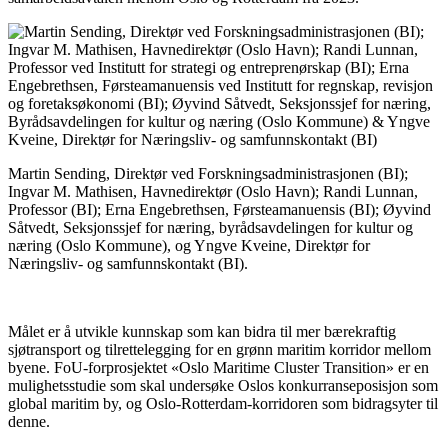
Martin Sending, Direktør ved Forskningsadministrasjonen (BI);
Ingvar M. Mathisen, Havnedirektør (Oslo Havn); Randi Lunnan,
Professor (BI); Erna Engebrethsen, Førsteamanuensis (BI); Øyvind
Såtvedt, Seksjonssjef for næring, byrådsavdelingen for kultur og
næring (Oslo Kommune), og Yngve Kveine, Direktør for
Næringsliv- og samfunnskontakt (BI).
Målet er å utvikle kunnskap som kan bidra til mer bærekraftig
sjøtransport og tilrettelegging for en grønn maritim korridor mellom
byene. FoU-forprosjektet «Oslo Maritime Cluster Transition» er en
mulighetsstudie som skal undersøke Oslos konkurranseposisjon som
global maritim by, og Oslo-Rotterdam-korridoren som bidragsyter til
denne.