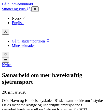
Gå til hovedinnhold
Studier
og kurs
Norsk
English
Gå til studentportalen
Mine søknader
Nyhet
Samarbeid om mer bærekraftig
sjøtransport
20. januar 2026
Oslo Havn og Handelshøyskolen BI skal samarbeide om å styrke
Oslos maritime klynge og understøtte ambisjonene i
samarbeidsavtalen mellom Oslo og Rotterdam fra 2023.