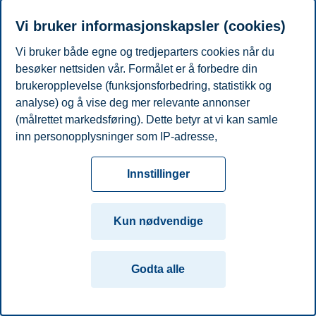
Utforsk det brede utvalget av studier og kurs på BI med et søk på
Vi bruker informasjonskapsler (cookies)
interessen din (f.eks. økonomi, markedsføring eller finans).
Vi bruker både egne og tredjeparters cookies når du
Se alle studier og kurs
besøker nettsiden vår. Formålet er å forbedre din
Personvern
Tilgjengelighetserklæring
Disclaimer
Si
Cookies
brukeropplevelse (funksjonsforbedring, statistikk og
fra
Beredskap
Kontakt oss
analyse) og å vise deg mer relevante annonser
Campus:
(målrettet markedsføring). Dette betyr at vi kan samle
inn personopplysninger som IP-adresse,
Oslo
Bergen
Trondheim
Stavanger
nettleseraktivitet, lokasjon og brukerpreferanser. Utover
cookies som er nødvendige for at nettsiden skal
Innstillinger
© 2026 Handelshøyskolen BI
fungere, kan du enten godta alle eller tilpasse ditt
samtykke ved å endre innstillinger.
Kun nødvendige
Les mer om våre informasjonskapsler, hvilke
opplysninger vi samler inn og formålene i innstillinger
Godta alle
for informasjonskapsler. Du kan når som helst endre
eller trekke tilbake ditt samtykke i innstillingene ved å
klikke på «Cookies» nederst på nettsiden vår.