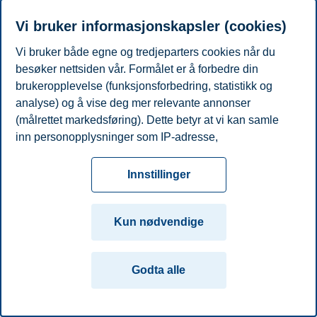
Campus:
Vi bruker informasjonskapsler (cookies)
Oslo
Bergen
Trondheim
Stavanger
Vi bruker både egne og tredjeparters cookies når du
besøker nettsiden vår. Formålet er å forbedre din
© 2026 Handelshøyskolen BI
brukeropplevelse (funksjonsforbedring, statistikk og
analyse) og å vise deg mer relevante annonser
(målrettet markedsføring). Dette betyr at vi kan samle
inn personopplysninger som IP-adresse,
nettleseraktivitet, lokasjon og brukerpreferanser. Utover
cookies som er nødvendige for at nettsiden skal
Innstillinger
fungere, kan du enten godta alle eller tilpasse ditt
samtykke ved å endre innstillinger.
Kun nødvendige
Les mer om våre informasjonskapsler, hvilke
opplysninger vi samler inn og formålene i innstillinger
Godta alle
for informasjonskapsler. Du kan når som helst endre
eller trekke tilbake ditt samtykke i innstillingene ved å
klikke på «Cookies» nederst på nettsiden vår.