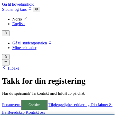
Gå til hovedinnhold
Studier
og kurs
Norsk
English
Gå til studentportalen
Mine søknader
Tilbake
Takk for din registering
Har du spørsmål? Ta kontakt med InfoHub på chat.
Personvern
Tilgjengelighetserklæring
Disclaimer
Si
Cookies
fra
Beredskap
Kontakt oss