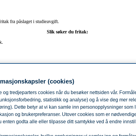
itak fra påslaget i studieavgift.
Slik søker du fritak:
k.
ttiget fritak fra å betale påslaget på 30%.
Skjema for å søke om fritak f
rmasjonskapsler (cookies)
 og tredjeparters cookies når du besøker nettsiden vår. Formåle
unksjonsforbedring, statistikk og analyse) og å vise deg mer re
øring). Dette betyr at vi kan samle inn personopplysninger som 
 lokasjon og brukerpreferanser. Utover cookies som er nødvendige 
er
 enten godta alle eller tilpasse ditt samtykke ved å endre innstil