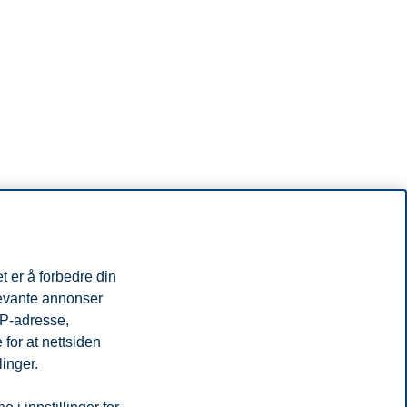
inner her.
t er å forbedre din
levante annonser
IP-adresse,
for at nettsiden
linger.