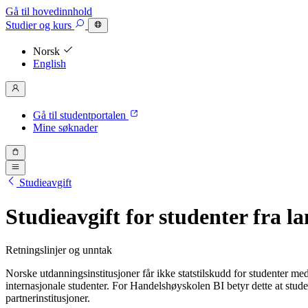
Gå til hovedinnhold
Studier
og kurs
Norsk
English
Gå til studentportalen
Mine søknader
Studieavgift
Studieavgift for studenter fra 
Retningslinjer og unntak
Norske utdanningsinstitusjoner får ikke statstilskudd for studenter med
internasjonale studenter. For Handelshøyskolen BI betyr dette at stud
partnerinstitusjoner.