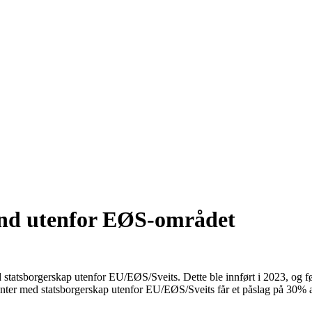
land utenfor EØS-området
 statsborgerskap utenfor EU/EØS/Sveits. Dette ble innført i 2023, og førs
enter med statsborgerskap utenfor EU/EØS/Sveits får et påslag på 30% av