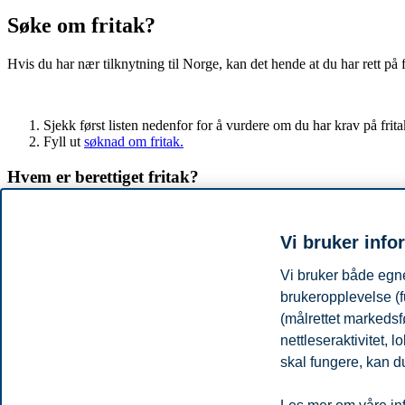
Søke om fritak?
Hvis du har nær tilknytning til Norge, kan det hende at du har rett på fr
Sjekk først listen nedenfor for å vurdere om du har krav på frita
Fyll ut
søknad om fritak.
Hvem er berettiget fritak?
Sjekk listen nedenfor for å finne hva som gjelder deg, og om du er bere
Vi bruker info
Hvem er berettiget fritak?
Vi bruker både egne
Du er statsborger i et EU/EØS-land eller Sveits
brukeropplevelse (f
Du har permanent oppholdstillatelse i Norge
(målrettet markedsf
Du har oppholdstillatelse på grunn av beskyttelse (asyl)
nettleseraktivitet,
Du har oppholdstillatelse som familiemedlem til en EU/EØS-borg
skal fungere, kan du
Du har oppholdstillatelse på grunn av familieinnvandring
Du er samboer og har barn med norsk statsborger
Du er gift med en norsk statsborger