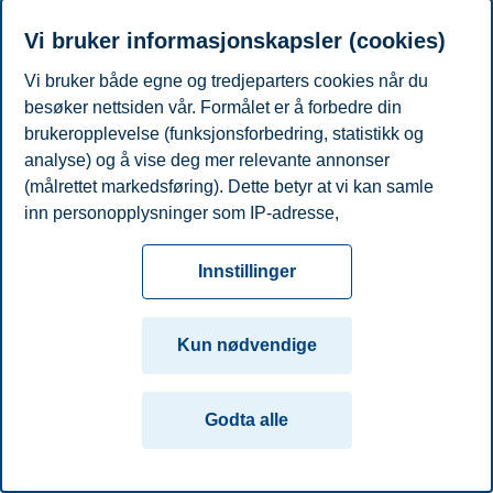
Vi bruker informasjonskapsler (cookies)
Vi bruker både egne og tredjeparters cookies når du
besøker nettsiden vår. Formålet er å forbedre din
brukeropplevelse (funksjonsforbedring, statistikk og
analyse) og å vise deg mer relevante annonser
(målrettet markedsføring). Dette betyr at vi kan samle
inn personopplysninger som IP-adresse,
nettleseraktivitet, lokasjon og brukerpreferanser. Utover
cookies som er nødvendige for at nettsiden skal
Innstillinger
fungere, kan du enten godta alle eller tilpasse ditt
samtykke ved å endre innstillinger.
Kun nødvendige
Les mer om våre informasjonskapsler, hvilke
opplysninger vi samler inn og formålene i innstillinger
Godta alle
for informasjonskapsler. Du kan når som helst endre
eller trekke tilbake ditt samtykke i innstillingene ved å
klikke på «Cookies» nederst på nettsiden vår.