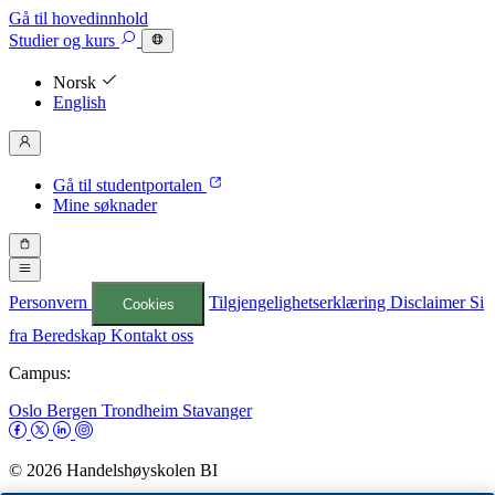
Gå til hovedinnhold
Studier
og kurs
Norsk
English
Gå til studentportalen
Mine søknader
Personvern
Tilgjengelighetserklæring
Disclaimer
Si
Cookies
fra
Beredskap
Kontakt oss
Campus:
Oslo
Bergen
Trondheim
Stavanger
© 2026 Handelshøyskolen BI