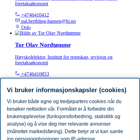
foretaksøkonomi
+4746410412
pal.berthling-hansen@bi.no
Oslo
Tor Olav Nordtømme
Høyskolelektor, Institutt for regnskap, revisjon og
foretaksøkonomi
+4746410853
tor.o.nordtomme@bi.no
Oslo
Vi bruker informasjonskapsler (cookies)
Vi bruker både egne og tredjeparters cookies når du
Tor Tangenes
besøker nettsiden vår. Formålet er å forbedre din
Dosent, Institutt for regnskap, revisjon og foretaksøkonomi
brukeropplevelse (funksjonsforbedring, statistikk og
analyse) og å vise deg mer relevante annonser
+4746410442
(målrettet markedsføring). Dette betyr at vi kan samle
tor.tangenes@bi.no
inn personopplysninger som IP-adresse,