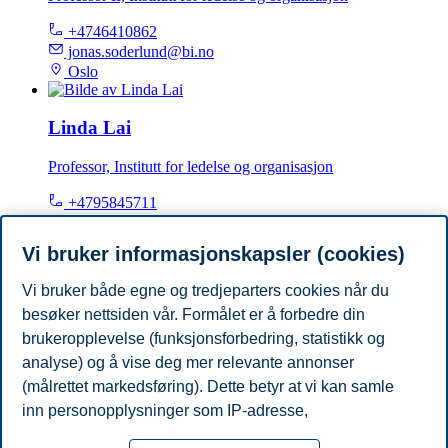
+4746410862
jonas.soderlund@bi.no
Oslo
Linda Lai
Professor, Institutt for ledelse og organisasjon
+4795845711
linda.lai@bi.no
Oslo
Vi bruker informasjonskapsler (cookies)
Vi bruker både egne og tredjeparters cookies når du
Øyvind Lund Martinsen
besøker nettsiden vår. Formålet er å forbedre din
Professor, Institutt for ledelse og organisasjon
brukeropplevelse (funksjonsforbedring, statistikk og
analyse) og å vise deg mer relevante annonser
+4746410737
(målrettet markedsføring). Dette betyr at vi kan samle
oyvind.martinsen@bi.no
inn personopplysninger som IP-adresse,
Oslo
nettleseraktivitet, lokasjon og brukerpreferanser. Utover