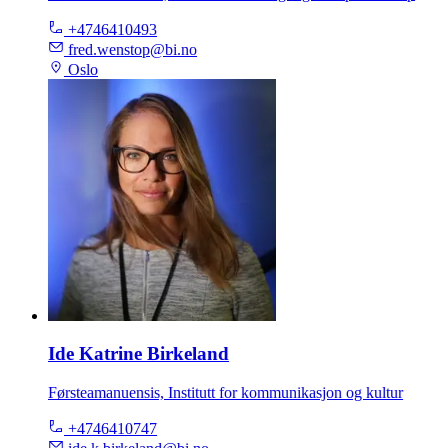
+4746410493
fred.wenstop@bi.no
Oslo
Ide Katrine Birkeland
Førsteamanuensis, Institutt for kommunikasjon og kultur
+4746410747