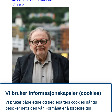
ide.k.birkeland@bi.no
Oslo
Vi bruker informasjonskapsler (cookies)
Stig Berge Matthiesen
Vi bruker både egne og tredjeparters cookies når du
besøker nettsiden vår. Formålet er å forbedre din
Professor, Campus Bergen, Institutt for ledelse og