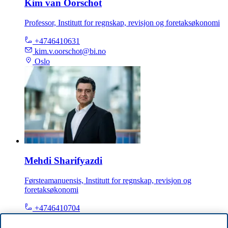
Kim van Oorschot
Professor, Institutt for regnskap, revisjon og foretaksøkonomi
+4746410631
kim.v.oorschot@bi.no
Oslo
Mehdi Sharifyazdi
Førsteamanuensis, Institutt for regnskap, revisjon og
foretaksøkonomi
+4746410704
mehdi.sharifyazdi@bi.no