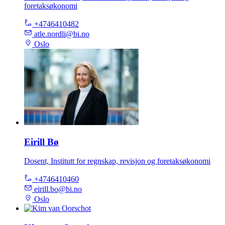
foretaksøkonomi
+4746410482
atle.nordli@bi.no
Oslo
Eirill Bø
Dosent, Institutt for regnskap, revisjon og foretaksøkonomi
+4746410460
eirill.bo@bi.no
Oslo