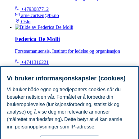
+4793087712
arne.carlsen@bi.no
Oslo
Federica De Molli
Førsteamanuensis, Institutt for ledelse og organisasjon
+4741316221
federica.d.molli@bi.no
Oslo
Vi bruker informasjonskapsler (cookies)
Vi bruker både egne og tredjeparters cookies når du
Fred Selnes
besøker nettsiden vår. Formålet er å forbedre din
Professor, Institutt for markedsføring
brukeropplevelse (funksjonsforbedring, statistikk og
analyse) og å vise deg mer relevante annonser
+4740765788
(målrettet markedsføring). Dette betyr at vi kan samle
fred.selnes@bi.no
inn personopplysninger som IP-adresse,
Oslo
nettleseraktivitet, lokasjon og brukerpreferanser. Utover