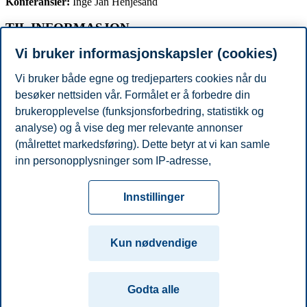
Konferansier:
Inge Jan Henjesand
TIL INFORMASJON
Vi bruker informasjonskapsler (cookies)
Denne utgaven av Norsk Kundebarometer er kun tilgjengelig for
deg med anledning til fysisk oppmøte.
Vi bruker både egne og tredjeparters cookies når du
Resultater fra årets undersøkelse vil bli publisert på bi.no/NKB i
besøker nettsiden vår. Formålet er å forbedre din
etterkant av arrangementet.
brukeropplevelse (funksjonsforbedring, statistikk og
analyse) og å vise deg mer relevante annonser
(målrettet markedsføring). Dette betyr at vi kan samle
Del artikkelen:
inn personopplysninger som IP-adresse,
nettleseraktivitet, lokasjon og brukerpreferanser. Utover
Personvern
Tilgjengelighetserklæring
Disclaimer
Si
cookies som er nødvendige for at nettsiden skal
Cookies
Innstillinger
fungere, kan du enten godta alle eller tilpasse ditt
fra
Beredskap
Kontakt oss
samtykke ved å endre innstillinger.
Campus:
Kun nødvendige
Les mer om våre informasjonskapsler, hvilke
Oslo
Bergen
Trondheim
Stavanger
opplysninger vi samler inn og formålene i innstillinger
Godta alle
for informasjonskapsler. Du kan når som helst endre
© 2026 Handelshøyskolen BI