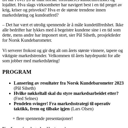
lojalitet. Hva slags virksomheter har navigert best i en tid preget av
krig, kriser og prisvekst? Hva er de største trendene innen
markedsføring og kundeatferd?
– Det har vært et utrolig spennende år å måle kundetilfredshet. Ikke
alle bedrifter har lykkes med å begeistre kundene sine i en tid som
dette, mens andre har imponert stort, sier Pål Silseth, prosjektleder
for Norsk Kundebarometer.
Vi serverer frokost og gir deg alt om årets største vinnere, tapere og
viktigste markedstrender. Velkommen til årets høydepunkt for alle
som jobber med markedsføring!
PROGRAM
Lansering av resultater fra Norsk Kundebarometer 2023
(Pål Silseth)
Hvilke nøkkeltall skal du styre markedsarbeidet etter?
(Fred Selnes)
Pendelen svinger! Fra markedsstrategi til operativ
taktikk, frem og tilbake igjen
(Lars Olsen)
+ flere spennende presentasjoner!