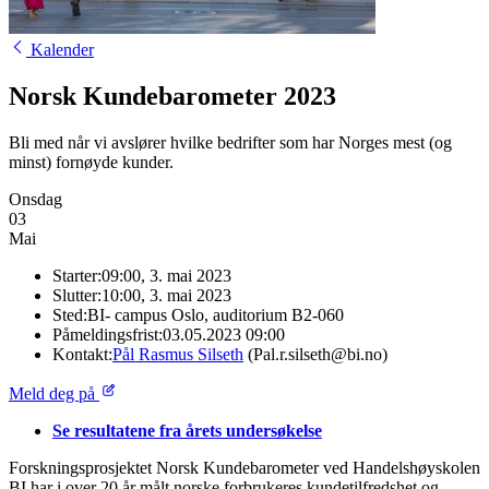
Kalender
Norsk Kundebarometer 2023
Bli med når vi avslører hvilke bedrifter som har Norges mest (og
minst) fornøyde kunder.
Onsdag
03
Mai
Starter:
09:00, 3. mai 2023
Slutter:
10:00, 3. mai 2023
Sted:
BI- campus Oslo, auditorium B2-060
Påmeldingsfrist:
03.05.2023 09:00
Kontakt:
Pål Rasmus Silseth
(Pal.r.silseth@bi.no)
Meld deg på
Se resultatene fra årets undersøkelse
Forskningsprosjektet Norsk Kundebarometer ved Handelshøyskolen
BI har i over 20 år målt norske forbrukeres kundetilfredshet og