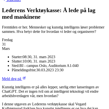
Lederens Verktøykasse: Å lede på lag
med maskinene
Fremtiden er her. Mennesker og kunstig intelligens løser problemer
sammen. Hva betyr dette for hvordan vi leder og organiserer?
Fredag
31
Mars
Starter:
08:30, 31. mars 2023
Slutter:
10:00, 31. mars 2023
Sted:
BI - campus Oslo, Auditorium A1-040
Påmeldingsfrist:
30.03.2023 23:30
Meld deg på
Kunstig intelligens er på alles lepper, særlig etter lanseringen av
ChatGPT. Det er ingen tvil om at intelligent teknologi vil endre
arbeidshverdagen vår, men hvordan?
I denne utgaven av Lederens verktøykasse skal Vegard
Kolbjørnsrud forklare hva kunstig intelligens er og hva det kan