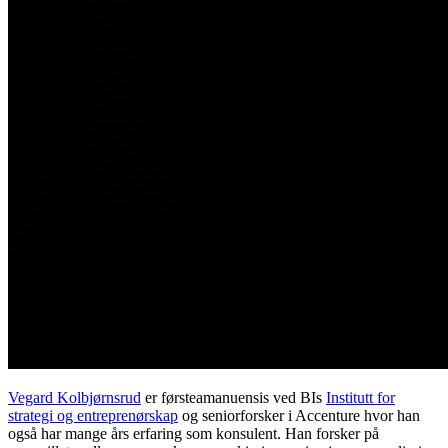
Vegard Kolbjørnsrud
er førsteamanuensis ved BIs
Institutt for
strategi og entreprenørskap
og seniorforsker i Accenture hvor han
også har mange års erfaring som konsulent. Han forsker på