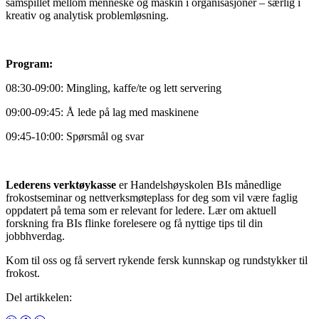
samspillet mellom menneske og maskin i organisasjoner – særlig i
kreativ og analytisk problemløsning.
Program:
08:30-09:00: Mingling, kaffe/te og lett servering
09:00-09:45: Å lede på lag med maskinene
09:45-10:00: Spørsmål og svar
Lederens verktøykasse
er Handelshøyskolen BIs månedlige
frokostseminar og nettverksmøteplass for deg som vil være faglig
oppdatert på tema som er relevant for ledere. Lær om aktuell
forskning fra BIs flinke forelesere og få nyttige tips til din
jobbhverdag.
Kom til oss og få servert rykende fersk kunnskap og rundstykker til
frokost.
Del artikkelen: