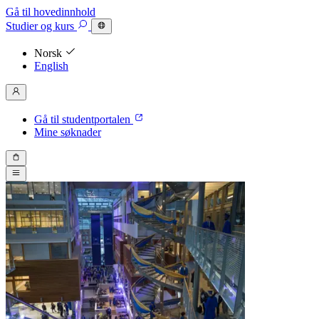
Gå til hovedinnhold
Studier
og kurs
Norsk
English
Gå til studentportalen
Mine søknader