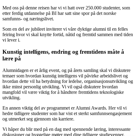
Med oss på denne reisen har vi vi hatt over 250.000 studenter, som
etter ferdig utdannelse på BI har satt sine spor på det norske
samfunns- og næringslivet.
Som en del av jubileet inviterer vi våre dyktige alumni til en felles
feiring hvor vi skal knytte fortid, nåtid og fremtid sammen med tiden
vi lever i.
Kunstig intelligens, endring og fremtidens måte å
lære på
Alumnidagen er et årlig event, og på årets samling skal vi diskutere
temaer som hvordan kunstig intelligens vil påvirke arbeidslivet og
hvordan dette vil ha betydning for ledelse, organisasjonsutvikling og
ikke minst personlig utvikling. Vi vil også diskutere hvordan
mangfold vil være viktig for å håndtere fremtidens teknologiske
utvikling.
En annen viktig del av programmet er Alumni Awards. Her vil vi
hedre tidligere studenter som har vist et sterkt samfunnsengasjement
og utmerket seg gjennom sin karriere.
Vi håper du blir med på en dag med spennende læring, interessante
diskusjoner og hyggelige møter med dine tidligere studievenner.