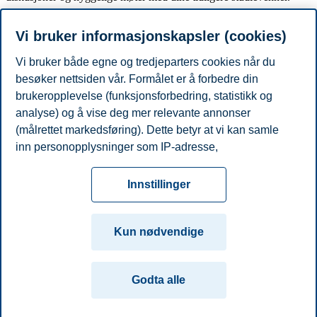
Vi bruker informasjonskapsler (cookies)
Vi bruker både egne og tredjeparters cookies når du
besøker nettsiden vår. Formålet er å forbedre din
brukeropplevelse (funksjonsforbedring, statistikk og
analyse) og å vise deg mer relevante annonser
Meld deg på her
(målrettet markedsføring). Dette betyr at vi kan samle
inn personopplysninger som IP-adresse,
Del artikkelen:
nettleseraktivitet, lokasjon og brukerpreferanser. Utover
cookies som er nødvendige for at nettsiden skal
Innstillinger
Personvern
Tilgjengelighetserklæring
Disclaimer
Si
Cookies
fungere, kan du enten godta alle eller tilpasse ditt
fra
Beredskap
Kontakt oss
samtykke ved å endre innstillinger.
Kun nødvendige
Campus:
Les mer om våre informasjonskapsler, hvilke
Oslo
Bergen
Trondheim
Stavanger
opplysninger vi samler inn og formålene i innstillinger
Godta alle
for informasjonskapsler. Du kan når som helst endre
eller trekke tilbake ditt samtykke i innstillingene ved å
© 2026 Handelshøyskolen BI
klikke på «Cookies» nederst på nettsiden vår.