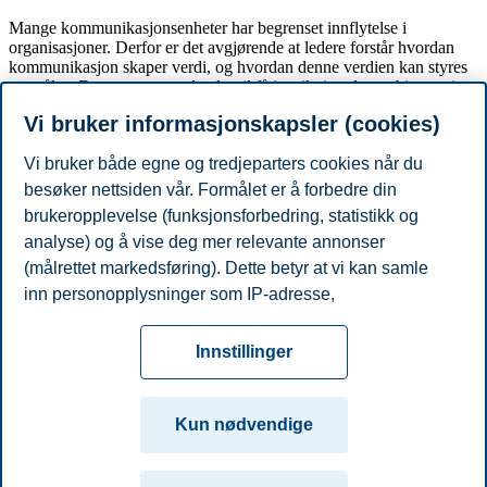
Mange kommunikasjonsenheter har begrenset innflytelse i
organisasjoner. Derfor er det avgjørende at ledere forstår hvordan
kommunikasjon skaper verdi, og hvordan denne verdien kan styres
og måles. Dette er noe av det du vil få innsikt i under webinaret, i
tillegg til annet relevant innhold knyttet til kurset. Du vil få en
Vi bruker informasjonskapsler (cookies)
smakebit på kompetansen du vil utvikle, samtidig som du kan bli
trygg på at du velger kurs som passer for deg og dine karriereplaner.
Vi bruker både egne og tredjeparters cookies når du
Kurset kan inngå som en del av en
Executive Master of
besøker nettsiden vår. Formålet er å forbedre din
Management.
brukeropplevelse (funksjonsforbedring, statistikk og
Registrer deg nå for å sikre din plass!
analyse) og å vise deg mer relevante annonser
(målrettet markedsføring). Dette betyr at vi kan samle
Del artikkelen:
inn personopplysninger som IP-adresse,
nettleseraktivitet, lokasjon og brukerpreferanser. Utover
Personvern
Tilgjengelighetserklæring
Disclaimer
Si
cookies som er nødvendige for at nettsiden skal
Cookies
Innstillinger
fungere, kan du enten godta alle eller tilpasse ditt
fra
Beredskap
Kontakt oss
samtykke ved å endre innstillinger.
Campus:
Kun nødvendige
Les mer om våre informasjonskapsler, hvilke
Oslo
Bergen
Trondheim
Stavanger
opplysninger vi samler inn og formålene i innstillinger