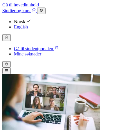
Gå til hovedinnhold
Studier
og kurs
Norsk
English
Gå til studentportalen
Mine søknader