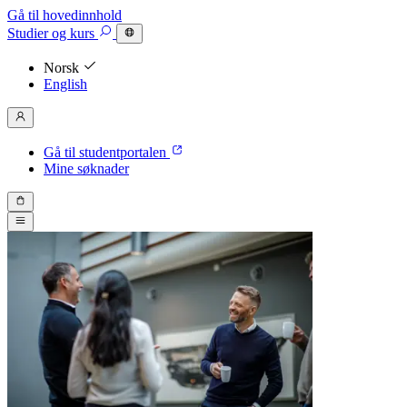
Gå til hovedinnhold
Studier
og kurs
Norsk
English
Gå til studentportalen
Mine søknader