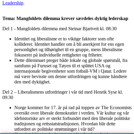
Leadership
.
Tema: Mangfoldets dilemma krever særdeles dyktig lederskap
Del 1 - Mangfoldets dilemma med Steinar Bjartveit kl. 08:30
Identitet og liberalisme er to viktige faktorer som ofte
kolliderer. Identitet handler om å bli anerkjent for ens egen
personlighet og tilhørighet til en gruppe, mens liberalisme
fokuserer på individuelle rettigheter og friheter.
Dette dilemmaet preger både lokale og globale spørsmål, fra
samfunn på Furuset og Tøyen til et splittet USA og
internasjonale begivenheter som fotball-VM i Qatar. Ledere
må være bevisste om denne utfordringen og kunne håndtere
den med dyktighet.
Del 2 – Liberalismens utfordringer i vår tid med Henrik Syse kl.
09:30
Norge kommer for 17. år på rad på toppen av The Economists
oversikt over liberale demokratier i verden. Vår kultur og vår
idehistoriske arv er sterkt forbundet med den liberale politiske
tradisjonen og rettsstatstradisjonen. Hvordan blir dette
utfordret av politiske strømninger i vår tid?