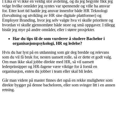
I Eika er vi ikke en veldig stor avdeling, og da jeg begynte fikk jeg
velge hvilke områder jeg syntes var spennende og ville ha ansvar
for. Etter kort tid hadde jeg ansvar innenfor både HR Teknologi
(forvaltning og utvikling av HR sine digitale plattformer) og
Employer Branding, hvor jeg selv valgte hva vi skulle prioritere og
hvordan vi skulle gjennomføre både store og små oppgaver. I tillegg
bistår jeg mye på andre områder, eller i større prosjekter.
Har du tips til de som vurderer å studere Bachelor i
organisasjonspsykologi, HR og ledelse?
Hvis du har lyst på en utdanning som gir deg bredde og relevans
som du vil få bruk for, nesten uansett rolle, så er dette et godt valg.
Om man ikke skal jobbe direkte med HR, så vil uansett
lederprinsipper og HR-fagene være viktige for å forstå en
organisasjon, enten du jobber i team eller skal bli leder.
Går man videre på master finnes det også en rekke muligheter som
direkte bygger på denne bacheloren, eller som svinger litt i en annen
retning.
Prøv Studieomaten