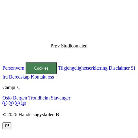
Lurer du på hvilken bachelorgrad som passer deg best?
Studieomaten gir deg et bedre utgangspunkt for å velge
riktig. Den gir deg en helt unik profil, med en rangering
av heltidsstudier som kan passe for den du er, og det du vil
i fremtiden.
Prøv Studieomaten
Personvern
Tilgjengelighetserklæring
Disclaimer
Si
Cookies
fra
Beredskap
Kontakt oss
Campus:
Oslo
Bergen
Trondheim
Stavanger
© 2026 Handelshøyskolen BI