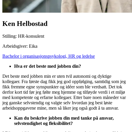
Ken Helbostad
Stilling: HR-konsulent
Arbeidsgiver: Eika
Bachelor i organisasjonspsykologi, HR og ledelse
Hva er det beste med jobben din?
Det beste med jobben min er uten tvil autonomi og dyktige
kollegaer. Fra første dag fikk jeg god oppfølging, samtidig som jeg
fikk fremme egne synspunkter og idéer som ble verdsatt. Det tok
derfor kort tid før jeg følte meg hjemme og tilføyde verdi i et miljø
med kompetente og erfarne kollegaer. Etter bare noen måneder var
jeg ganske selvstendig og valgte selv hvordan jeg best løste
arbeidsoppgavene mine, men så liker jeg også godt å ta ansvar.
Kan du beskrive jobben din med tanke på ansvar,
selvstendighet og fleksibilitet?