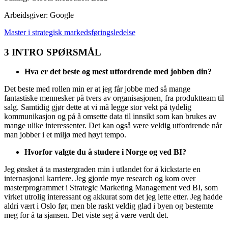
Arbeidsgiver: Google
Master i strategisk markedsføringsledelse
3 INTRO SPØRSMÅL
Hva er det beste og mest utfordrende med jobben din?
Det beste med rollen min er at jeg får jobbe med så mange
fantastiske mennesker på tvers av organisasjonen, fra produktteam til
salg. Samtidig gjør dette at vi må legge stor vekt på tydelig
kommunikasjon og på å omsette data til innsikt som kan brukes av
mange ulike interessenter. Det kan også være veldig utfordrende når
man jobber i et miljø med høyt tempo.
Hvorfor valgte du å studere i Norge og ved BI?
Jeg ønsket å ta mastergraden min i utlandet for å kickstarte en
internasjonal karriere. Jeg gjorde mye research og kom over
masterprogrammet i Strategic Marketing Management ved BI, som
virket utrolig interessant og akkurat som det jeg lette etter. Jeg hadde
aldri vært i Oslo før, men ble raskt veldig glad i byen og bestemte
meg for å ta sjansen. Det viste seg å være verdt det.