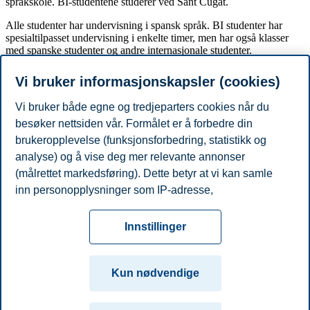
språkskole. BI-studentene studerer ved Sant Cugat.
Alle studenter har undervisning i spansk språk. BI studenter har
spesialtilpasset undervisning i enkelte timer, men har også klasser
med spanske studenter og andre internasjonale studenter.
Bomuligheter
Vi bruker informasjonskapsler (cookies)
Vi bruker både egne og tredjeparters cookies når du
ESADE tilbyr boliger ved campus Sant Cugat, men de aller fleste
studentene velger å leie privat i Barcelona.
besøker nettsiden vår. Formålet er å forbedre din
brukeropplevelse (funksjonsforbedring, statistikk og
Akademisk kalender
analyse) og å vise deg mer relevante annonser
(målrettet markedsføring). Dette betyr at vi kan samle
Høstsemesteret er fra august/september til desember. Vårsemesteret
inn personopplysninger som IP-adresse,
varer fra januar til juni.
nettleseraktivitet, lokasjon og brukerpreferanser. Utover
Personvern
Tilgjengelighetserklæring
Disclaimer
Si
cookies som er nødvendige for at nettsiden skal
Cookies
Innstillinger
fungere, kan du enten godta alle eller tilpasse ditt
fra
Beredskap
Kontakt oss
samtykke ved å endre innstillinger.
Campus:
Kun nødvendige
Les mer om våre informasjonskapsler, hvilke
Oslo
Bergen
Trondheim
Stavanger
opplysninger vi samler inn og formålene i innstillinger