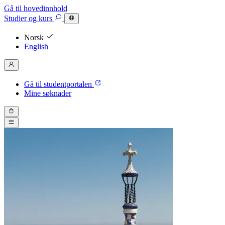
Gå til hovedinnhold
Studier
og kurs
Norsk
English
Gå til studentportalen
Mine søknader