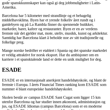
gode spanskkunnskaper kan også gi deg jobbmuligheter i Latin-
Amerika.
Barcelona har 5 kilometer med strandlinje og et behagelig
middelhavsklima. Byen har et yrende folkeliv året rundt og i
gamlebyen og på La Rambla finner du spennende butikker,
markeder, barer, kafeer og restauranter. Byen er en av verdens
fremste når det gjelder mat, mote, uteliv, musikk, kunst og arkitektur.
Samtidig har Barcelona klart å beholde noe av sitt tradisjonelle og
folkelige preg.
Mange norske bedrifter er etablert i Spania og det spanske markedet
er veldig attraktivt for norsk eksport. Har du ambisjoner om en
karriere i et spansktalende land er dette en unik mulighet for deg.
ESADE
ESADE er en internasjonalt anerkjent handelshøyskole, og blant de
fremste i Europa. I årets Financial Times ranking kom ESADE som
nummer 4 blant europeiske handelshøyskoler.
Skolen består av campus ESADE Sant Cugat som ligger 15 km
utenfor Barcelona og har studier innen økonomi, administrasjon og
jus, og ESADE Idiomas (campus Barcelona) som er en moderne