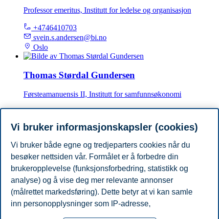
Professor emeritus, Institutt for ledelse og organisasjon
+4746410703
svein.s.andersen@bi.no
Oslo
Thomas Størdal Gundersen
Førsteamanuensis II, Institutt for samfunnsøkonomi
thomas.s.gundersen@bi.no
Oslo
Vi bruker informasjonskapsler (cookies)
Vi bruker både egne og tredjeparters cookies når du
Øystein Noreng
besøker nettsiden vår. Formålet er å forbedre din
Professor emeritus, Institutt for ledelse og organisasjon
brukeropplevelse (funksjonsforbedring, statistikk og
analyse) og å vise deg mer relevante annonser
+4790013398
(målrettet markedsføring). Dette betyr at vi kan samle
oystein.noreng@bi.no
inn personopplysninger som IP-adresse,
Oslo
nettleseraktivitet, lokasjon og brukerpreferanser. Utover