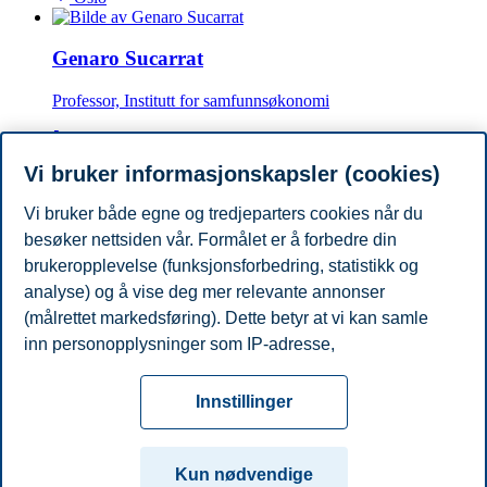
Genaro Sucarrat
Professor, Institutt for samfunnsøkonomi
+4746410779
genaro.sucarrat@bi.no
Vi bruker informasjonskapsler (cookies)
Oslo
Vi bruker både egne og tredjeparters cookies når du
besøker nettsiden vår. Formålet er å forbedre din
Pål E. Korsvold
brukeropplevelse (funksjonsforbedring, statistikk og
Professor emeritus, Institutt for finans
analyse) og å vise deg mer relevante annonser
(målrettet markedsføring). Dette betyr at vi kan samle
pal.e.korsvold@bi.no
inn personopplysninger som IP-adresse,
Oslo
nettleseraktivitet, lokasjon og brukerpreferanser. Utover
Personvern
Tilgjengelighetserklæring
Disclaimer
Si
cookies som er nødvendige for at nettsiden skal
Cookies
Innstillinger
fungere, kan du enten godta alle eller tilpasse ditt
fra
Beredskap
Kontakt oss
samtykke ved å endre innstillinger.
Campus:
Kun nødvendige