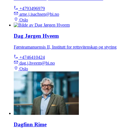
+4793496979
arne.j.isachsen@bi.no
Oslo
Dag Jørgen Hveem
Førsteamanuensis II, Institutt for rettsvitenskap og styring
+4746410424
dag.j.hveem@bi.no
Oslo
Dagfinn Rime