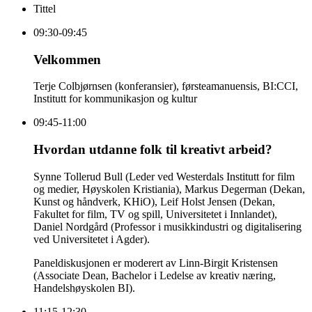
Tittel
09:30-09:45
Velkommen
Terje Colbjørnsen (konferansier), førsteamanuensis, BI:CCI,
Institutt for kommunikasjon og kultur
09:45-11:00
Hvordan utdanne folk til kreativt arbeid?
Synne Tollerud Bull (Leder ved Westerdals Institutt for film
og medier, Høyskolen Kristiania), Markus Degerman (Dekan,
Kunst og håndverk, KHiO), Leif Holst Jensen (Dekan,
Fakultet for film, TV og spill, Universitetet i Innlandet),
Daniel Nordgård (Professor i musikkindustri og digitalisering
ved Universitetet i Agder).
Paneldiskusjonen er moderert av Linn-Birgit Kristensen
(Associate Dean, Bachelor i Ledelse av kreativ næring,
Handelshøyskolen BI).
11:15-12:30