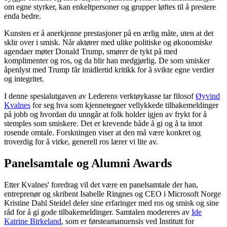
om egne styrker, kan enkeltpersoner og grupper løftes til å prestere
enda bedre.
Kunsten er å anerkjenne prestasjoner på en ærlig måte, uten at det
sklir over i smisk. Når aktører med ulike politiske og økonomiske
agendaer møter Donald Trump, smører de tykt på med
komplimenter og ros, og da blir han medgjørlig. De som smisker
åpenlyst med Trump får imidlertid kritikk for å svikte egne verdier
og integritet.
I denne spesialutgaven av Lederens verktøykasse tar filosof
Øyvind
Kvalnes
for seg hva som kjennetegner vellykkede tilbakemeldinger
på jobb og hvordan du unngår at folk holder igjen av frykt for å
stemples som smiskere. Det er krevende både å gi og å ta imot
rosende omtale. Forskningen viser at den må være konkret og
troverdig for å virke, generell ros lærer vi lite av.
Panelsamtale og Alumni Awards
Etter Kvalnes' foredrag vil det være en panelsamtale der han,
entreprenør og skribent Isabelle Ringnes og CEO i Microsoft Norge
Kristine Dahl Steidel deler sine erfaringer med ros og smisk og sine
råd for å gi gode tilbakemeldinger. Samtalen modereres av
Ide
Katrine Birkeland
, som er førsteamanuensis ved Institutt for