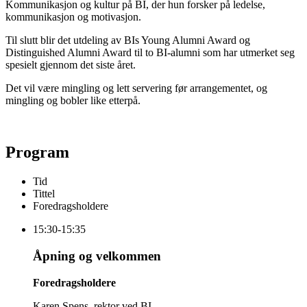
Kommunikasjon og kultur på BI, der hun forsker på ledelse,
kommunikasjon og motivasjon.
Til slutt blir det utdeling av BIs Young Alumni Award og
Distinguished Alumni Award til to BI-alumni som har utmerket seg
spesielt gjennom det siste året.
Det vil være mingling og lett servering før arrangementet, og
mingling og bobler like etterpå.
Program
Tid
Tittel
Foredrags­holdere
15:30-15:35
Åpning og velkommen
Foredrags­holdere
Karen Spens, rektor ved BI