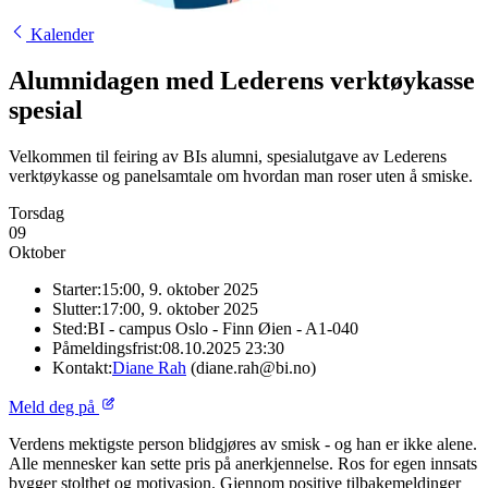
Kalender
Alumnidagen med Lederens verktøykasse
spesial
Velkommen til feiring av BIs alumni, spesialutgave av Lederens
verktøykasse og panelsamtale om hvordan man roser uten å smiske.
Torsdag
09
Oktober
Starter:
15:00, 9. oktober 2025
Slutter:
17:00, 9. oktober 2025
Sted:
BI - campus Oslo - Finn Øien - A1-040
Påmeldingsfrist:
08.10.2025 23:30
Kontakt:
Diane Rah
(diane.rah@bi.no)
Meld deg på
Verdens mektigste person blidgjøres av smisk - og han er ikke alene.
Alle mennesker kan sette pris på anerkjennelse. Ros for egen innsats
bygger stolthet og motivasjon. Gjennom positive tilbakemeldinger