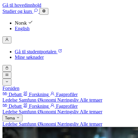
Gå til hovedinnhold
Studier
og kurs
Norsk
English
Gå til studentportalen
Mine søknader
Forsiden
Debatt
Forskning
Fagprofiler
Ledelse
Samfunn
Økonomi
Næringsliv
Alle temaer
Debatt
Forskning
Fagprofiler
Ledelse
Samfunn
Økonomi
Næringsliv
Alle temaer
Tema
Ledelse
Samfunn
Økonomi
Næringsliv
Alle temaer