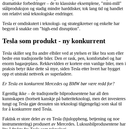
dramatiske forbedringer – de to klassiske eksemplene, "mini-mill"
stålproduksjon og stadig mindre harddisker, tok lang tid og handlet
om relativt små teknologiske endringer.
Tesla er omdiskutert i teknologi- og strategikretser og enkelte har
begynt å snakke om "high-end disruption".
Tesla som produkt - ny konkurrent
Tesla skiller seg fra andre elbiler ved at ytelsen er like bra som eller
bedre enn tradisjonelle biler. Den er rask, pen, komfortabel og har
enorm bagasjeplass. Rekkevidden er kortere enn vanlige biler, men i
praksis betyr ikke dette så mye, siden Tesla etter hvert har bygget
opp et utstrakt nettverk av superladere.
Er Tesla en konkurrent Mercedes og BMW bør være redd for?
Egentlig ikke – de tradisjonelle bilprodusentene har all den
kunnskapen (bortsett kanskje på batteriteknologi, men det investeres
tungt og Tesla gjør dessuten sin teknologi tilgjengelig) som skal til
for å konkurrere med Tesla.
Faktisk er store deler av en Tesla (hjuloppheng, betjening og noe
instrumentering) produsert av Mercedes. Luksusbilprodusentene har