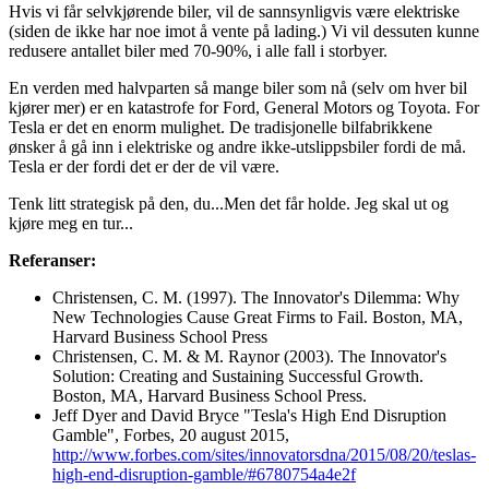
Hvis vi får selvkjørende biler, vil de sannsynligvis være elektriske
(siden de ikke har noe imot å vente på lading.) Vi vil dessuten kunne
redusere antallet biler med 70-90%, i alle fall i storbyer.
En verden med halvparten så mange biler som nå (selv om hver bil
kjører mer) er en katastrofe for Ford, General Motors og Toyota. For
Tesla er det en enorm mulighet. De tradisjonelle bilfabrikkene
ønsker å gå inn i elektriske og andre ikke-utslippsbiler fordi de må.
Tesla er der fordi det er der de vil være.
Tenk litt strategisk på den, du...Men det får holde. Jeg skal ut og
kjøre meg en tur...
Referanser:
Christensen, C. M. (1997). The Innovator's Dilemma: Why
New Technologies Cause Great Firms to Fail. Boston, MA,
Harvard Business School Press
Christensen, C. M. & M. Raynor (2003). The Innovator's
Solution: Creating and Sustaining Successful Growth.
Boston, MA, Harvard Business School Press.
Jeff Dyer and David Bryce "Tesla's High End Disruption
Gamble", Forbes, 20 august 2015,
http://www.forbes.com/sites/innovatorsdna/2015/08/20/teslas-
high-end-disruption-gamble/#6780754a4e2f