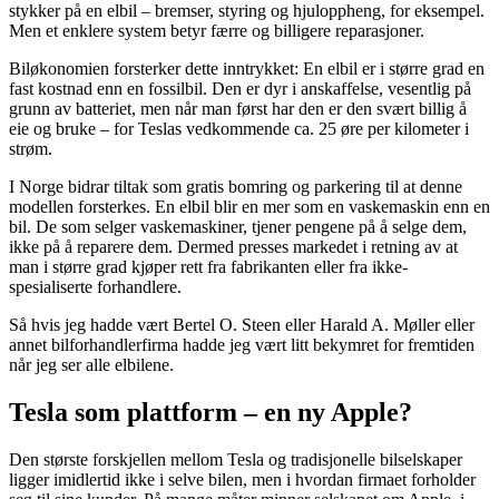
stykker på en elbil – bremser, styring og hjuloppheng, for eksempel.
Men et enklere system betyr færre og billigere reparasjoner.
Biløkonomien forsterker dette inntrykket: En elbil er i større grad en
fast kostnad enn en fossilbil. Den er dyr i anskaffelse, vesentlig på
grunn av batteriet, men når man først har den er den svært billig å
eie og bruke – for Teslas vedkommende ca. 25 øre per kilometer i
strøm.
I Norge bidrar tiltak som gratis bomring og parkering til at denne
modellen forsterkes. En elbil blir en mer som en vaskemaskin enn en
bil. De som selger vaskemaskiner, tjener pengene på å selge dem,
ikke på å reparere dem. Dermed presses markedet i retning av at
man i større grad kjøper rett fra fabrikanten eller fra ikke-
spesialiserte forhandlere.
Så hvis jeg hadde vært Bertel O. Steen eller Harald A. Møller eller
annet bilforhandlerfirma hadde jeg vært litt bekymret for fremtiden
når jeg ser alle elbilene.
Tesla som plattform – en ny Apple?
Den største forskjellen mellom Tesla og tradisjonelle bilselskaper
ligger imidlertid ikke i selve bilen, men i hvordan firmaet forholder