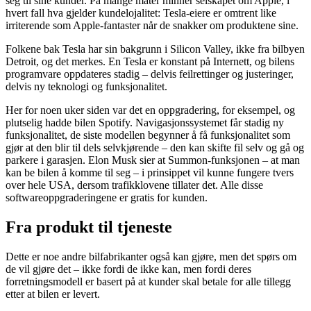
seg til sine kunder. På mange måter minner selskapet om Apple, i
hvert fall hva gjelder kundelojalitet: Tesla-eiere er omtrent like
irriterende som Apple-fantaster når de snakker om produktene sine.
Folkene bak Tesla har sin bakgrunn i Silicon Valley, ikke fra bilbyen
Detroit, og det merkes. En Tesla er konstant på Internett, og bilens
programvare oppdateres stadig – delvis feilrettinger og justeringer,
delvis ny teknologi og funksjonalitet.
Her for noen uker siden var det en oppgradering, for eksempel, og
plutselig hadde bilen Spotify. Navigasjonssystemet får stadig ny
funksjonalitet, de siste modellen begynner å få funksjonalitet som
gjør at den blir til dels selvkjørende – den kan skifte fil selv og gå og
parkere i garasjen. Elon Musk sier at Summon-funksjonen – at man
kan be bilen å komme til seg – i prinsippet vil kunne fungere tvers
over hele USA, dersom trafikklovene tillater det. Alle disse
softwareoppgraderingene er gratis for kunden.
Fra produkt til tjeneste
Dette er noe andre bilfabrikanter også kan gjøre, men det spørs om
de vil gjøre det – ikke fordi de ikke kan, men fordi deres
forretningsmodell er basert på at kunder skal betale for alle tillegg
etter at bilen er levert.