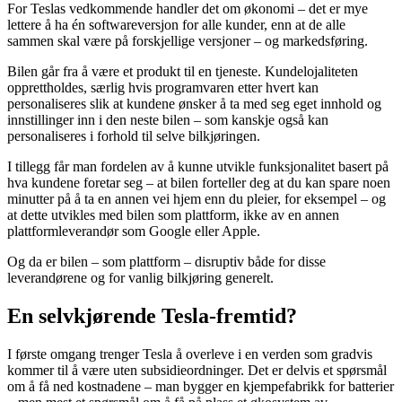
For Teslas vedkommende handler det om økonomi – det er mye
lettere å ha én softwareversjon for alle kunder, enn at de alle
sammen skal være på forskjellige versjoner – og markedsføring.
Bilen går fra å være et produkt til en tjeneste. Kundelojaliteten
opprettholdes, særlig hvis programvaren etter hvert kan
personaliseres slik at kundene ønsker å ta med seg eget innhold og
innstillinger inn i den neste bilen – som kanskje også kan
personaliseres i forhold til selve bilkjøringen.
I tillegg får man fordelen av å kunne utvikle funksjonalitet basert på
hva kundene foretar seg – at bilen forteller deg at du kan spare noen
minutter på å ta en annen vei hjem enn du pleier, for eksempel – og
at dette utvikles med bilen som plattform, ikke av en annen
plattformleverandør som Google eller Apple.
Og da er bilen – som plattform – disruptiv både for disse
leverandørene og for vanlig bilkjøring generelt.
En selvkjørende Tesla-fremtid?
I første omgang trenger Tesla å overleve i en verden som gradvis
kommer til å være uten subsidieordninger. Det er delvis et spørsmål
om å få ned kostnadene – man bygger en kjempefabrikk for batterier