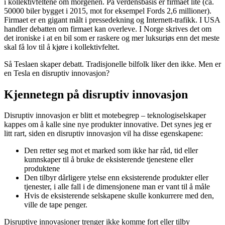
i kollektivfeltene om morgenen. På verdensbasis er firmaet lite (ca.
50000 biler bygget i 2015, mot for eksempel Fords 2,6 millioner).
Firmaet er en gigant målt i pressedekning og Internett-trafikk. I USA
handler debatten om firmaet kan overleve. I Norge skrives det om
det ironiske i at en bil som er raskere og mer luksuriøs enn det meste
skal få lov til å kjøre i kollektivfeltet.
Så Teslaen skaper debatt. Tradisjonelle bilfolk liker den ikke. Men er
en Tesla en disruptiv innovasjon?
Kjennetegn på disruptiv innovasjon
Disruptiv innovasjon er blitt et motebegrep – teknologiselskaper
kappes om å kalle sine nye produkter innovative. Det synes jeg er
litt rart, siden en disruptiv innovasjon vil ha disse egenskapene:
Den retter seg mot et marked som ikke har råd, tid eller
kunnskaper til å bruke de eksisterende tjenestene eller
produktene
Den tilbyr dårligere ytelse enn eksisterende produkter eller
tjenester, i alle fall i de dimensjonene man er vant til å måle
Hvis de eksisterende selskapene skulle konkurrere med den,
ville de tape penger.
Disruptive innovasjoner trenger ikke komme fort eller tilby