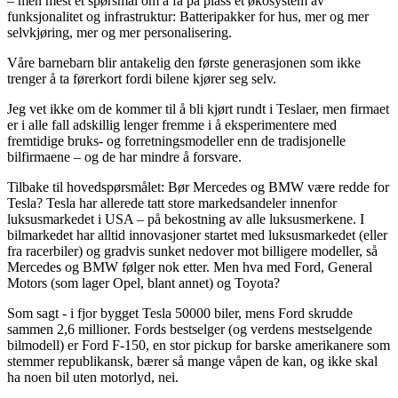
– men mest et spørsmål om å få på plass et økosystem av
funksjonalitet og infrastruktur: Batteripakker for hus, mer og mer
selvkjøring, mer og mer personalisering.
Våre barnebarn blir antakelig den første generasjonen som ikke
trenger å ta førerkort fordi bilene kjører seg selv.
Jeg vet ikke om de kommer til å bli kjørt rundt i Teslaer, men firmaet
er i alle fall adskillig lenger fremme i å eksperimentere med
fremtidige bruks- og forretningsmodeller enn de tradisjonelle
bilfirmaene – og de har mindre å forsvare.
Tilbake til hovedspørsmålet: Bør Mercedes og BMW være redde for
Tesla? Tesla har allerede tatt store markedsandeler innenfor
luksusmarkedet i USA – på bekostning av alle luksusmerkene. I
bilmarkedet har alltid innovasjoner startet med luksusmarkedet (eller
fra racerbiler) og gradvis sunket nedover mot billigere modeller, så
Mercedes og BMW følger nok etter. Men hva med Ford, General
Motors (som lager Opel, blant annet) og Toyota?
Som sagt - i fjor bygget Tesla 50000 biler, mens Ford skrudde
sammen 2,6 millioner. Fords bestselger (og verdens mestselgende
bilmodell) er Ford F-150, en stor pickup for barske amerikanere som
stemmer republikansk, bærer så mange våpen de kan, og ikke skal
ha noen bil uten motorlyd, nei.