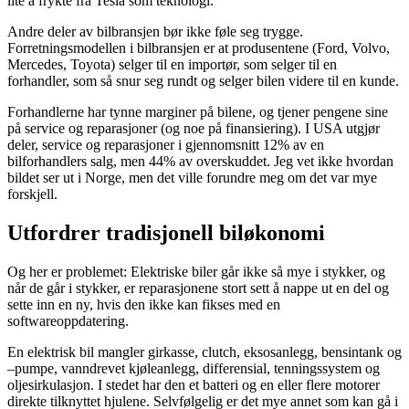
lite å frykte fra Tesla som teknologi.
Andre deler av bilbransjen bør ikke føle seg trygge.
Forretningsmodellen i bilbransjen er at produsentene (Ford, Volvo,
Mercedes, Toyota) selger til en importør, som selger til en
forhandler, som så snur seg rundt og selger bilen videre til en kunde.
Forhandlerne har tynne marginer på bilene, og tjener pengene sine
på service og reparasjoner (og noe på finansiering). I USA utgjør
deler, service og reparasjoner i gjennomsnitt 12% av en
bilforhandlers salg, men 44% av overskuddet. Jeg vet ikke hvordan
bildet ser ut i Norge, men det ville forundre meg om det var mye
forskjell.
Utfordrer tradisjonell biløkonomi
Og her er problemet: Elektriske biler går ikke så mye i stykker, og
når de går i stykker, er reparasjonene stort sett å nappe ut en del og
sette inn en ny, hvis den ikke kan fikses med en
softwareoppdatering.
En elektrisk bil mangler girkasse, clutch, eksosanlegg, bensintank og
–pumpe, vanndrevet kjøleanlegg, differensial, tenningssystem og
oljesirkulasjon. I stedet har den et batteri og en eller flere motorer
direkte tilknyttet hjulene. Selvfølgelig er det mye annet som kan gå i