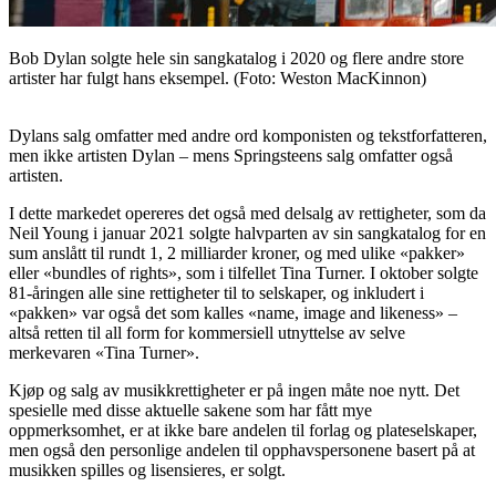
Bob Dylan solgte hele sin sangkatalog i 2020 og flere andre store
artister har fulgt hans eksempel. (Foto: Weston MacKinnon)
Dylans salg omfatter med andre ord komponisten og tekstforfatteren,
men ikke artisten Dylan – mens Springsteens salg omfatter også
artisten.
I dette markedet opereres det også med delsalg av rettigheter, som da
Neil Young i januar 2021 solgte halvparten av sin sangkatalog for en
sum anslått til rundt 1, 2 milliarder kroner, og med ulike «pakker»
eller «bundles of rights», som i tilfellet Tina Turner. I oktober solgte
81-åringen alle sine rettigheter til to selskaper, og inkludert i
«pakken» var også det som kalles «name, image and likeness» –
altså retten til all form for kommersiell utnyttelse av selve
merkevaren «Tina Turner».
Kjøp og salg av musikkrettigheter er på ingen måte noe nytt. Det
spesielle med disse aktuelle sakene som har fått mye
oppmerksomhet, er at ikke bare andelen til forlag og plateselskaper,
men også den personlige andelen til opphavspersonene basert på at
musikken spilles og lisensieres, er solgt.