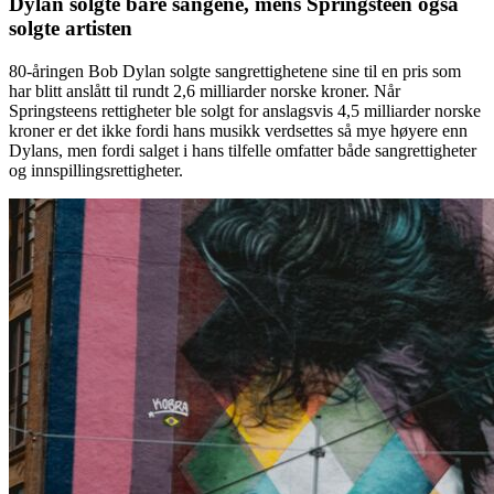
Dylan solgte bare sangene, mens Springsteen også
solgte artisten
80-åringen Bob Dylan solgte sangrettighetene sine til en pris som
har blitt anslått til rundt 2,6 milliarder norske kroner. Når
Springsteens rettigheter ble solgt for anslagsvis 4,5 milliarder norske
kroner er det ikke fordi hans musikk verdsettes så mye høyere enn
Dylans, men fordi salget i hans tilfelle omfatter både sangrettigheter
og innspillingsrettigheter.