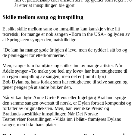
år etter at innspillingen ble gjort.
Skille mellom sang og innspilling
Et slikt skille mellom sang og innspilling kan kanskje virke litt
teoretisk; for mange er nok sangen «Born in the USA» og lyden av
at Springsteen synger den, uatskillelige.
"De kan ha mange gode år igjen å leve, men de rydder i sitt bo og
de planlegger for etterkommerne."
Men, sanger kan framføres og spilles inn av mange artister. Når
Adele synger «To make you feel my love» har hun rettighetene til
sin egen innspilling av sangen, men det er (inntil i fjor)
Bob Dylan og hans forlag som har rettighetene til selve sangen og
tjener penger på at andre bruker den.
Når vi kan høre Anne Grete Preus eller Ingebjørg Bratland synge
den samme sangen oversatt til norsk, er Dylan fortsatt komponist og
forfatter av originalteksten. Men, han eier ikke Preus’ og
Bratlands spesifikke innspillinger. Når Det Norske
Teatret viser forestillingen «Vikla inn i blått» framføres Dylans
sanger, men ikke hans plater.