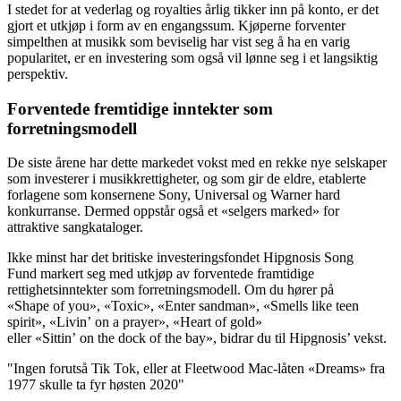
I stedet for at vederlag og royalties årlig tikker inn på konto, er det
gjort et utkjøp i form av en engangssum. Kjøperne forventer
simpelthen at musikk som beviselig har vist seg å ha en varig
popularitet, er en investering som også vil lønne seg i et langsiktig
perspektiv.
Forventede fremtidige inntekter som
forretningsmodell
De siste årene har dette markedet vokst med en rekke nye selskaper
som investerer i musikkrettigheter, og som gir de eldre, etablerte
forlagene som konsernene Sony, Universal og Warner hard
konkurranse. Dermed oppstår også et «selgers marked» for
attraktive sangkataloger.
Ikke minst har det britiske investeringsfondet Hipgnosis Song
Fund markert seg med utkjøp av forventede framtidige
rettighetsinntekter som forretningsmodell. Om du hører på
«Shape of you», «Toxic», «Enter sandman», «Smells like teen
spirit», «Livin’ on a prayer», «Heart of gold»
eller «Sittin’ on the dock of the bay», bidrar du til Hipgnosis’ vekst.
"Ingen forutså Tik Tok, eller at Fleetwood Mac-låten «Dreams» fra
1977 skulle ta fyr høsten 2020"