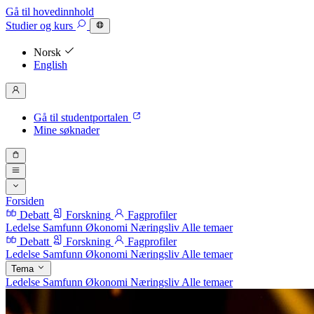
Gå til hovedinnhold
Studier
og kurs
Norsk
English
Gå til studentportalen
Mine søknader
Forsiden
Debatt
Forskning
Fagprofiler
Ledelse
Samfunn
Økonomi
Næringsliv
Alle temaer
Debatt
Forskning
Fagprofiler
Ledelse
Samfunn
Økonomi
Næringsliv
Alle temaer
Tema
Ledelse
Samfunn
Økonomi
Næringsliv
Alle temaer