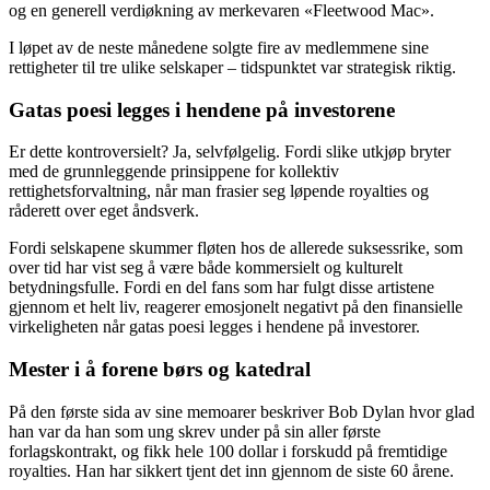
og en generell verdiøkning av merkevaren «Fleetwood Mac».
I løpet av de neste månedene solgte fire av medlemmene sine
rettigheter til tre ulike selskaper – tidspunktet var strategisk riktig.
Gatas poesi legges i hendene på investorene
Er dette kontroversielt? Ja, selvfølgelig. Fordi slike utkjøp bryter
med de grunnleggende prinsippene for kollektiv
rettighetsforvaltning, når man frasier seg løpende royalties og
råderett over eget åndsverk.
Fordi selskapene skummer fløten hos de allerede suksessrike, som
over tid har vist seg å være både kommersielt og kulturelt
betydningsfulle. Fordi en del fans som har fulgt disse artistene
gjennom et helt liv, reagerer emosjonelt negativt på den finansielle
virkeligheten når gatas poesi legges i hendene på investorer.
Mester i å forene børs og katedral
På den første sida av sine memoarer beskriver Bob Dylan hvor glad
han var da han som ung skrev under på sin aller første
forlagskontrakt, og fikk hele 100 dollar i forskudd på fremtidige
royalties. Han har sikkert tjent det inn gjennom de siste 60 årene.