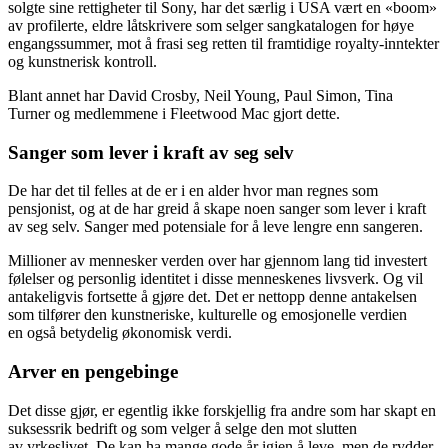
solgte sine rettigheter til Sony, har det særlig i USA vært en «boom»
av profilerte, eldre låtskrivere som selger sangkatalogen for høye
engangssummer, mot å frasi seg retten til framtidige royalty-inntekter
og kunstnerisk kontroll.
Blant annet har David Crosby, Neil Young, Paul Simon, Tina
Turner og medlemmene i Fleetwood Mac gjort dette.
Sanger som lever i kraft av seg selv
De har det til felles at de er i en alder hvor man regnes som
pensjonist, og at de har greid å skape noen sanger som lever i kraft
av seg selv. Sanger med potensiale for å leve lengre enn sangeren.
Millioner av mennesker verden over har gjennom lang tid investert
følelser og personlig identitet i disse menneskenes livsverk. Og vil
antakeligvis fortsette å gjøre det. Det er nettopp denne antakelsen
som tilfører den kunstneriske, kulturelle og emosjonelle verdien
en også betydelig økonomisk verdi.
Arver en pengebinge
Det disse gjør, er egentlig ikke forskjellig fra andre som har skapt en
suksessrik bedrift og som velger å selge den mot slutten
av yrkeslivet. De kan ha mange gode år igjen å leve, men de rydder