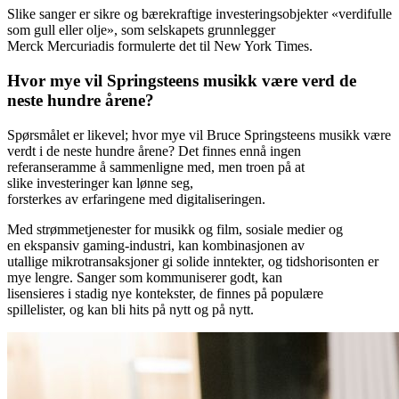
Slike sanger er sikre og bærekraftige investeringsobjekter «verdifulle
som gull eller olje», som selskapets grunnlegger
Merck Mercuriadis formulerte det til New York Times.
Hvor mye vil Springsteens musikk være verd de
neste hundre årene?
Spørsmålet er likevel; hvor mye vil Bruce Springsteens musikk være
verdt i de neste hundre årene? Det finnes ennå ingen
referanseramme å sammenligne med, men troen på at
slike investeringer kan lønne seg,
forsterkes av erfaringene med digitaliseringen.
Med strømmetjenester for musikk og film, sosiale medier og
en ekspansiv gaming-industri, kan kombinasjonen av
utallige mikrotransaksjoner gi solide inntekter, og tidshorisonten er
mye lengre. Sanger som kommuniserer godt, kan
lisensieres i stadig nye kontekster, de finnes på populære
spillelister, og kan bli hits på nytt og på nytt.