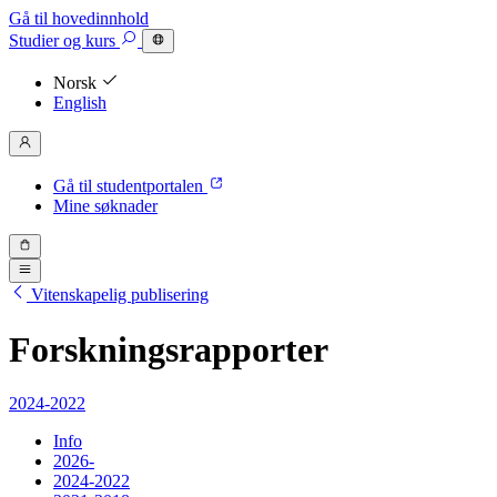
Gå til hovedinnhold
Studier
og kurs
Norsk
English
Gå til studentportalen
Mine søknader
Vitenskapelig publisering
Forsknings­rapporter
2024-2022
Info
2026-
2024-2022