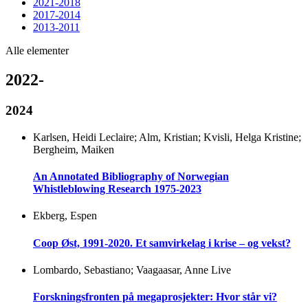
2021-2018
2017-2014
2013-2011
Alle elementer
2022-
2024
Karlsen, Heidi Leclaire; Alm, Kristian; Kvisli, Helga Kristine;
Bergheim, Maiken
An Annotated Bibliography of Norwegian
Whistleblowing Research 1975-2023
Ekberg, Espen
Coop Øst, 1991-2020. Et samvirkelag i krise – og vekst?
Lombardo, Sebastiano; Vaagaasar, Anne Live
Forskningsfronten på megaprosjekter: Hvor står vi?