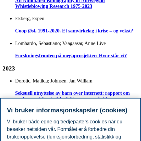
An Annotated Bibliography of Norwegian
Whistleblowing Research 1975-2023
Ekberg, Espen
Coop Øst, 1991-2020. Et samvirkelag i krise – og vekst?
Lombardo, Sebastiano; Vaagaasar, Anne Live
Forskningsfronten på megaprosjekter: Hvor står vi?
2023
Dorotic, Matilda; Johnsen, Jan William
Seksuell utnyttelse av barn over internett: rapport om
analyse av teknologiske faktorer som påvirker
produksjon og deling av materiale som seksuelt utnytter
Vi bruker informasjonskapsler (cookies)
barn over internett.
Vi bruker både egne og tredjeparters cookies når du
2022
besøker nettsiden vår. Formålet er å forbedre din
Sande, Jon Bingen; Abrahamsen, Morten H.; Wathne,
brukeropplevelse (funksjonsforbedring, statistikk og
Kenneth H.; Jensen, Henrik; Ghosh, Mrinal