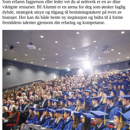
Som erfaren fagperson eller leder vet du at nettverk er en av dine
viktigste ressurser. BI Alumni er en arena for deg som ønsker faglig
dybde, strategisk utsyn og tilgang til beslutningstakere på tvers av
bransjer. Her kan du både hente ny inspirasjon og bidra til å forme
fremtidens talenter gjennom din erfaring og kompetanse.