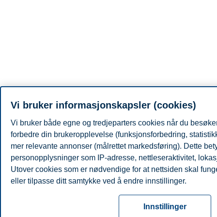
Vi bruker informasjonskapsler (cookies)
Vi bruker både egne og tredjeparters cookies når du besøker
forbedre din brukeropplevelse (funksjonsforbedring, statisti
mer relevante annonser (målrettet markedsføring). Dette bety
personopplysninger som IP-adresse, nettleseraktivitet, lokas
Utover cookies som er nødvendige for at nettsiden skal fung
eller tilpasse ditt samtykke ved å endre innstillinger.
Les mer om våre informasjonskapsler, hvilke opplysninger vi
Innstillinger
innstillinger for informasjonskapsler. Du kan når som helst end