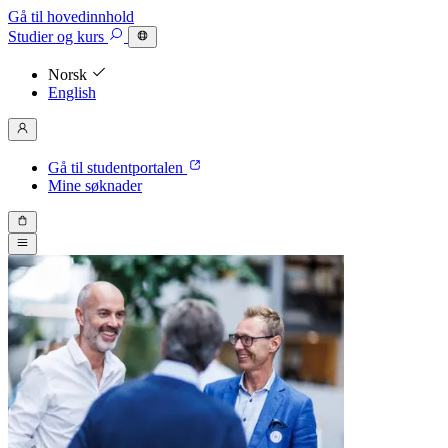
Gå til hovedinnhold
Studier
og kurs
Norsk
English
Gå til studentportalen
Mine søknader