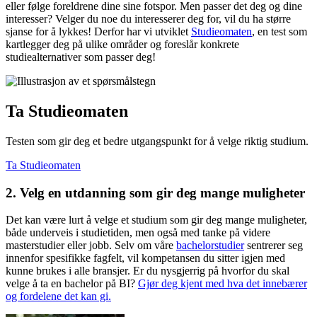
eller følge foreldrene dine sine fotspor. Men passer det deg og dine
interesser? Velger du noe du interesserer deg for, vil du ha større
sjanse for å lykkes! Derfor har vi utviklet
Studieomaten
, en test som
kartlegger deg på ulike områder og foreslår konkrete
studiealternativer som passer deg!
Ta Studieomaten
Testen som gir deg et bedre utgangspunkt for å velge riktig studium.
Ta Studieomaten
2. Velg en utdanning som gir deg mange muligheter
Det kan være lurt å velge et studium som gir deg mange muligheter,
både underveis i studietiden, men også med tanke på videre
masterstudier eller jobb. Selv om våre
bachelorstudier
sentrerer seg
innenfor spesifikke fagfelt, vil kompetansen du sitter igjen med
kunne brukes i alle bransjer. Er du nysgjerrig på hvorfor du skal
velge å ta en bachelor på BI?
Gjør deg kjent med hva det innebærer
og fordelene det kan gi.