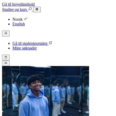
Gå til hovedinnhold
Studier
og kurs
Norsk
English
Gå til studentportalen
Mine søknader