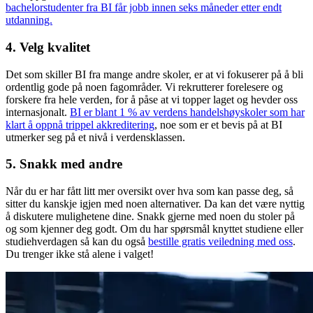
bachelorstudenter fra BI får jobb innen seks måneder etter endt
utdanning.
4. Velg kvalitet
Det som skiller BI fra mange andre skoler, er at vi fokuserer på å bli
ordentlig gode på noen fagområder. Vi rekrutterer forelesere og
forskere fra hele verden, for å påse at vi topper laget og hevder oss
internasjonalt.
BI er blant 1 % av verdens handelshøyskoler som har
klart å oppnå trippel akkreditering
, noe som er et bevis på at BI
utmerker seg på et nivå i verdensklassen.
5. Snakk med andre
Når du er har fått litt mer oversikt over hva som kan passe deg, så
sitter du kanskje igjen med noen alternativer. Da kan det være nyttig
å diskutere mulighetene dine. Snakk gjerne med noen du stoler på
og som kjenner deg godt. Om du har spørsmål knyttet studiene eller
studiehverdagen så kan du også
bestille gratis veiledning med oss
.
Du trenger ikke stå alene i valget!