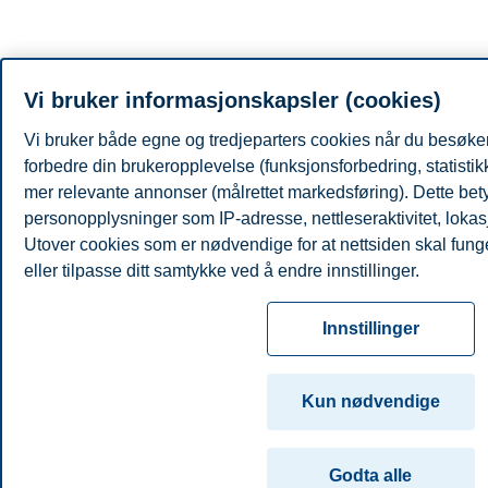
Vi bruker informasjonskapsler (cookies)
Vi bruker både egne og tredjeparters cookies når du besøker
forbedre din brukeropplevelse (funksjonsforbedring, statisti
mer relevante annonser (målrettet markedsføring). Dette bety
personopplysninger som IP-adresse, nettleseraktivitet, lokas
Utover cookies som er nødvendige for at nettsiden skal fung
eller tilpasse ditt samtykke ved å endre innstillinger.
Les mer om våre informasjonskapsler, hvilke opplysninger vi
Innstillinger
innstillinger for informasjonskapsler. Du kan når som helst end
samtykke i innstillingene ved å klikke på «Cookies» nederst 
Kun nødvendige
For mer informasjon, se vår
cookie-erklæring
Godta alle