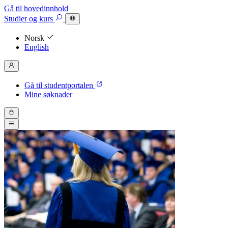
Gå til hovedinnhold
Studier
og kurs
Norsk
English
Gå til studentportalen
Mine søknader